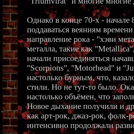
"Triumvirat" и многие многие 
Однако в конце 70-х - начале
поддаваться веяниям времени
направление рока - "хэви мет
металла, такие как "Metallica
начали присоединяться начав
"Scorpions", "Motorhead" и "J
настолько бурным, что, казал
стили. Но не тут-то было. О
настолько объёмен, что заполн
Новое дыхание получили и др
как арт-рок, джаз-рок, фолк-р
интенсивно продолжали развив