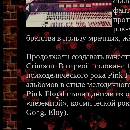
стал
фант
прот
рок-
братства в пользу мрачных, ж
Продолжали создавать качест
Crimson. В первой половине 
психоделического рока Pink 
альбомов в стиле мелодичного
Pink Floyd
стали одними из о
«неземной», космической рок
Gong, Eloy).