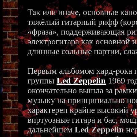
Так или иначе, основные кан
тяжёлый гитарный рифф (кор
«фраза», поддерживающая рит
электрогитара как основной 
длинные сольные партии, сла
Первым альбомом хард-рока 
группы
Led Zeppelin
1969 го
окончательно вышла за рамки
музыку на принципиально но
характерен крайне высокий у
виртуозные гитара и бас, мо
дальнейшем
Led Zeppelin
нер