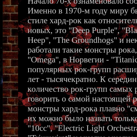
Начало 70-х ознаменовало со
Именно в 1970-м году миру б
стиле хард-рок как относител
новых, это "Deep Purple", "Bla
Heep", "The Groundhogs" и н
работали такие монстры рока, 
"Omega", в Норвегии - "Titani
популярных рок-групп расшир
лет - тысячекратно. К середи
количество рок-групп самых 
говорить о самой настоящей 
монстры хард-рока плавно "с
их можно было назвать только
"10cc", "Electric Light Orchest