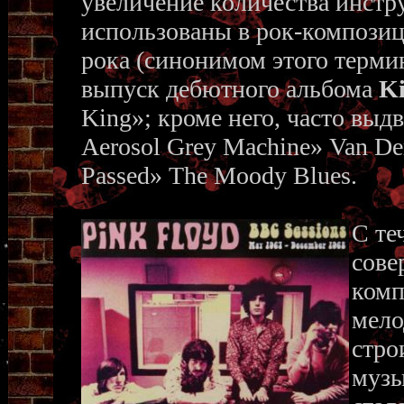
увеличение количества инстр
использованы в рок-композиц
рока (синонимом этого термин
выпуск дебютного альбома
K
King»; кроме него, часто выд
Aerosol Grey Machine» Van Der
Passed» The Moody Blues.
С те
сове
комп
мело
стро
музы