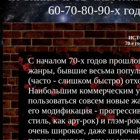
60-70-80-90-х го
ИСТ
70-е г
С началом 70-х годов прошлог
жанры, бывшие весьма популя
(часто - слишком быстро) отхо
Наибольшим коммерческим ус
пользоваться совсем новые жа
его модификация - прогресси
стиль, как арт-рок) и глэм-ро
очень широкое, даже широчай