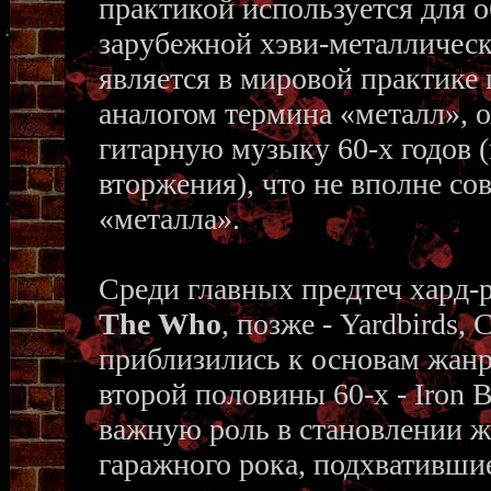
практикой используется для 
зарубежной хэви-металлическ
является в мировой практике
аналогом термина «металл»,
гитарную музыку 60-х годов 
вторжения), что не вполне с
«металла».
Среди главных предтеч хард-ро
The Who
, позже - Yardbirds
приблизились к основам жанр
второй половины 60-х - Iron Bu
важную роль в становлении 
гаражного рока, подхвативши