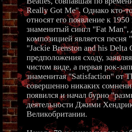
Beatles, совпавшая по времен
Really Got Me". Однако кто-то
относят его появление к 1950
знаменитый сингл "Fat Man", 
композицией является песня "
"Jackie Brenston and his Delta
предположения сходу, заявляя,
чистом виде, а первая рок-зап
знаменитая "Satisfaction" от T
совершенно никаких сомнений,
появился и начал бурно "размн
деятельности Джими Хендрик
Великобритании.