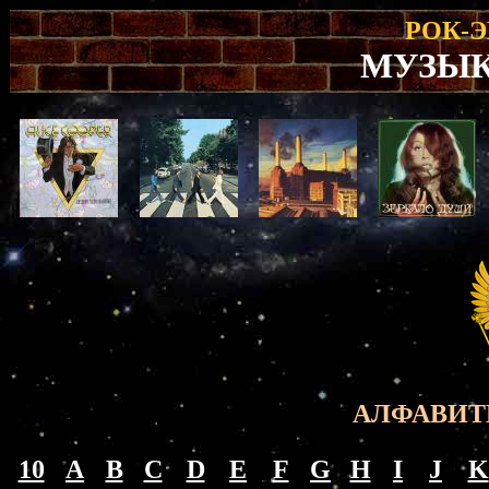
РОК-
МУЗЫ
AЛФАВИТ
10
A
B
C
D
E
F
G
H
I
J
K