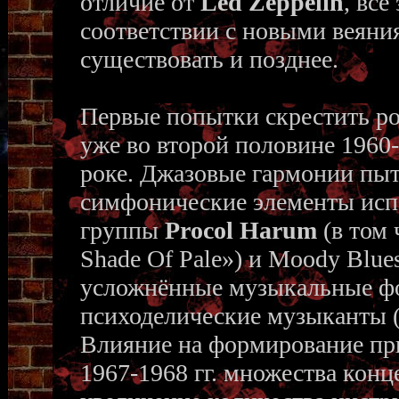
отличие от
Led Zeppelin
, все
соответствии с новыми веяни
существовать и позднее.
Первые попытки скрестить ро
уже во второй половине 1960-
роке. Джазовые гармонии пыт
симфонические элементы исп
группы
Procol Harum
(в том 
Shade Of Pale») и Moody Blue
усложнённые музыкальные ф
психоделические музыканты (
Влияние на формирование при
1967-1968 гг. множества конц