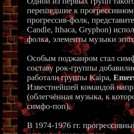
Одной из первых групп таког
перешедшие к прогрессивному
прогрессив-фолк, представите
Candle, Ithaca, Gryphon) исп
фолка, элементы музыки эпо
Особым поджанром стал симф
составу рок-группы добавили
работали группы Kaipa,
Emer
Известнейшей командой напр
(облегчённая музыка, к котор
симфо-поп).
В 1974-1976 гг. прогрессивн