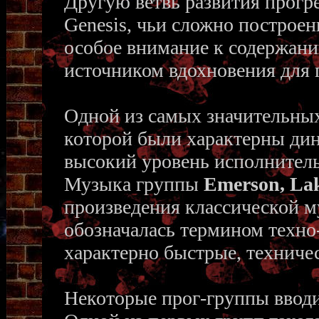
Другую ветвь развития прогр
Genesis, чьи сложно построе
особое внимание к содержан
источником вдохновения для г
Одной из самых значительных
которой были характерны ди
высокий уровень исполнительс
Музыка группы
Emerson, La
произведения классической му
обозначалась термином техно
характерно быстрые, техниче
Некоторые прог-группы вводи