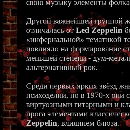
свою музыку элементы фолка,
Другой важнейшей группой ж
отличалась от
Led Zeppelin
б
«инфернальной» тематикой те
повлияло на формирование сто
меньшей степени - дум-метала 
альтернативный рок.
Среди первых ярких звёзд жа
психоделии, но в 1970-х они 
виртуозными гитарными и кл
прога элементами классическ
Zeppelin
, влиянием блюза.