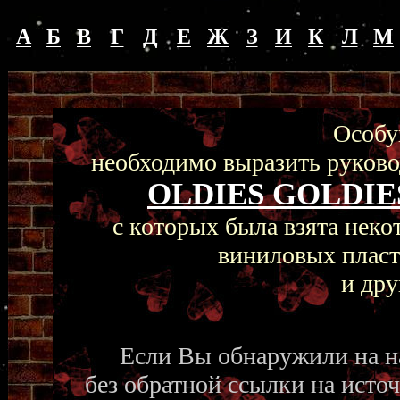
А
Б
В
Г
Д
Е
Ж
З
И
К
Л
М
Особу
необходимо выразить руков
OLDIES GOLDIE
с которых была взята нек
виниловых пласт
и дру
Если Вы обнаружили на н
без обратной ссылки на исто