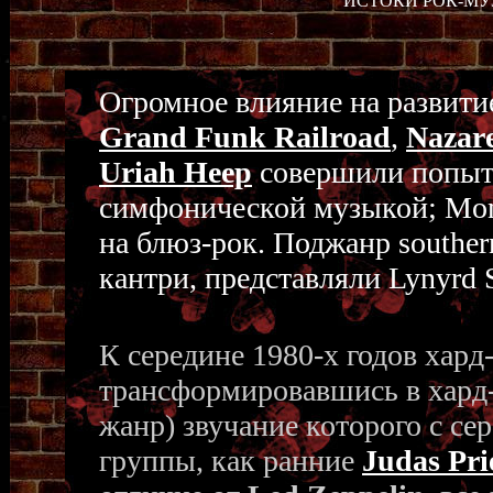
ИСТОКИ РОК-МУЗЫК
Огромное влияние на развити
Grand Funk Railroad
,
Nazar
Uriah Heep
совершили попытк
симфонической музыкой; Mon
на блюз-рок. Поджанр souther
кантри, представляли Lynyrd 
К середине 1980-х годов хард
трансформировавшись в хард-
жанр) звучание которого с се
группы, как ранние
Judas Pri