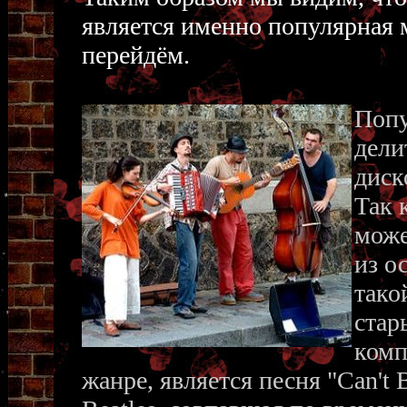
является именно популярная м
перейдём.
Попу
дели
диск
Так 
може
из о
тако
стар
комп
жанре, является песня "Can't