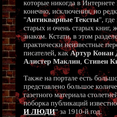
которые никогда в Интернете 
конечно, исключения, но редк
"
Антикварные Тексты
", гд
старых и очень старых книг, 
знаком. Кстати, в этом разде
практически неизвестные пер
писателей, как
Артур Конан 
Алистер Маклин
,
Стивен К
Также на портале есть большо
представлено большое количе
газетного материала столетней
поборка публикаций известно
И ЛЮДИ
" за 1910-й год.