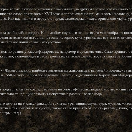
тура» только в словосочетаниях с каким-нибудь другим словом, что означало 
ние это слово появилось в XVII веке и первоначально применялось к человеку,
ого. Как научная - и в первую очередь философская - категория слово «культу
лова необычайно широк. Но, в любом случае, в основе всего многообразия пон
 один из аспектов истории, поэтому историю культуры нельзя изучать отдельно
мает такое понятие как «
искусство
».
ились по разному классифицировать, например в средневековье было принято о
кусство, включающее в себя ткачество, сельское хозяйство, архитектура, боевы
 - «Жизнеописания наиболее знаменитых живописцев, ваятелей и зодчих» за а
, в 1550-м году. За ним последовали «Книга о художниках» Карела ван Манде
 подверг критике сосредоточение на биографических подробностях жизни тех
ительно тенденций развития искусства в различные периоды.
то делить на 9 классификаций; архитектура, танцы, скульптура, музыка, живо
звитием технологий к искусству также стало принято относить рекламу, кино,
 игры и т.д.)