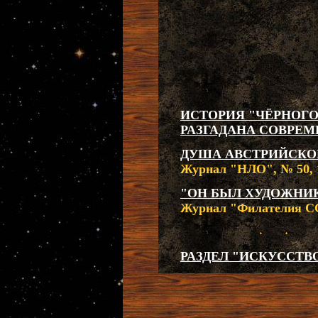
ИСТОРИЯ "ЧЁРНОГО
РАЗГАДАНА СОВРЕ
ДУША АВСТРИЙСКО
Журнал "НЛО", № 50, 1
"ОН БЫЛ ХУДОЖНИК
Журнал "Филателия ССС
РАЗДЕЛ "ИСКУССТВО