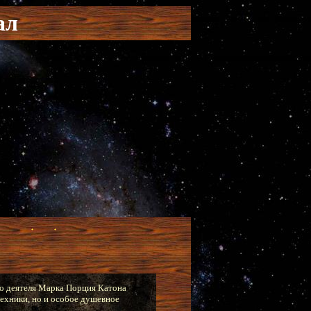
ал
го деятеля Марка Порция Катона
техники, но и особое душевное