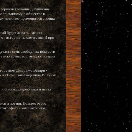
совершенствование, улучшение
 воспитанному в обществе в
ра» начинает применяться с конца
ятий будет лежать именно
 от истории человечества. И при
тделять семь свободных искусств
е искусства, торговля, кулинария
вторством Джорджо Вазари -
ра и «Немецкая академия» Иоахима
 или иных художников и начал
пись и поэзия. Помимо этого
 фотографию и компьютерное