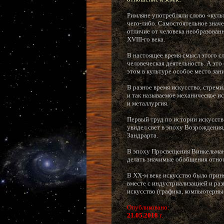
Римляне употребляли слово «куль
чего-либо. Самостоятельное значе
отличие от человека необразованн
XVIII-го века.
В настоящее время смысл этого с
человеческая деятельность. А это
этом в культуре особое место зани
В разное время искусство, стрем
и так называемое механическое ис
и металлургия.
Первый труд по истории искусств
увидел свет в эпоху Возрождения
Зандрарта.
В эпоху Просвещения Винкельман
делать значимые обобщения относ
В XX-м веке искусство было приня
вместе с индустриализацией и ра
искусство (графика, компьютерные
Опубликовано:
21.05.2018
г.