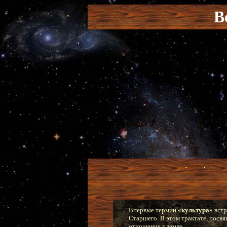
В
Впервые термин «
культура
» вст
Старшего. В этом трактате, посв
отношение к земле.