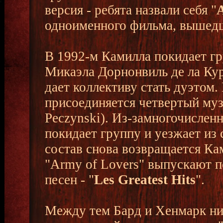
версия - ребята назвали себя "
одноименного фильма, вышедш
В 1992-м Камилла покидает г
Микаэла Дорнонвиль де ла Кур 
дает коллективу стать дуэтом.
присоединяется четвертый му
Peczynski). Из-замногочислен
покидает группу и уезжает из 
состав снова возвращается Ка
"Army of Lovers" выпускают 
песен - "
Les Greatest Hits
".
Между тем Бард и Хенмарк ник