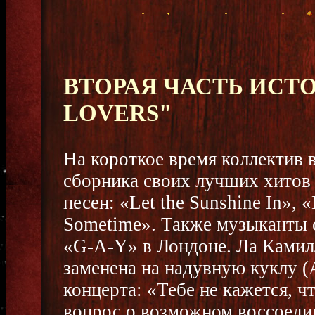
ВТОРАЯ ЧАСТЬ ИСТ
LOVERS"
На короткое время коллектив 
сборника своих лучших хитов
песен: «Let the Sunshine In», 
Sometime». Также музыканты с
«G-A-Y» в Лондоне. Ла Камилл
заменена на надувную куклу (
концерта: «Тебе не кажется, ч
вопрос о возможном воссоедин