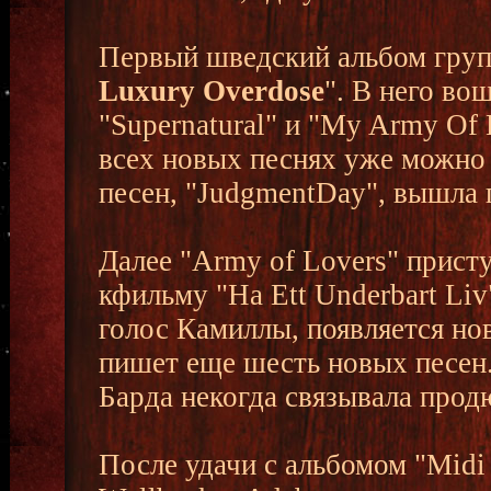
Первый шведский альбом груп
Luxury Overdose
". В него во
"Supernatural" и "My Army Of 
всех новых песнях уже можно
песен, "JudgmentDay", вышла 
Далее "Army of Lovers" прист
кфильму "Ha Ett Underbart Li
голос Камиллы, появляется нов
пишет еще шесть новых песен
Барда некогда связывала прод
После удачи с альбомом "Midi 