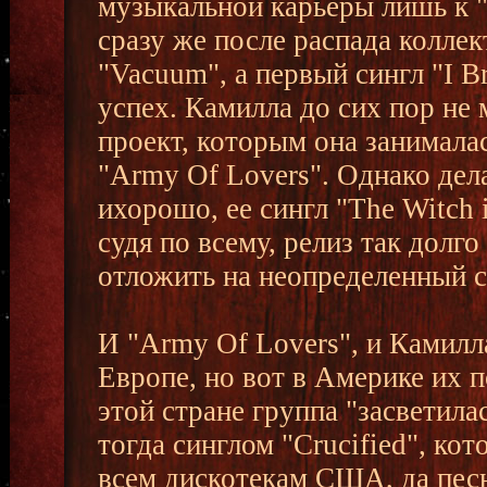
музыкальной карьеры лишь к "
сразу же после распада колле
"Vacuum", а первый сингл "I B
успех. Камилла до сих пор не 
проект, которым она занималас
"Army Of Lovers". Однако дела
ихорошо, ее сингл "The Witch 
судя по всему, релиз так долг
отложить на неопределенный с
И "Army Of Lovers", и Камилл
Европе, но вот в Америке их п
этой стране группа "засветил
тогда синглом "Crucified", ко
всем дискотекам США, да песн