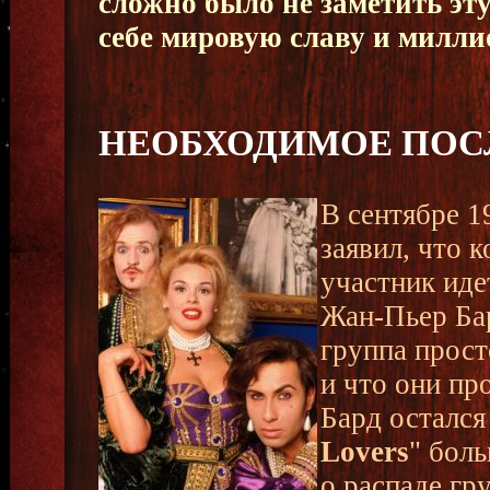
сложно было не заметить эт
себе мировую славу и милл
НЕОБХОДИМОЕ ПОС
В сентябре 1
заявил, что 
участник иде
Жан-Пьер Бар
группа прост
и что они пр
Бард остался
Lovers
" бол
о распаде гр