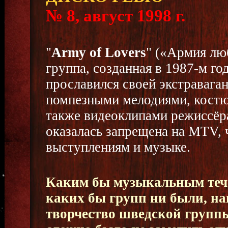
№ 8, август 1998 г.
"
Army of Lovers
" («Армия лю
группа, созданная в 1987-м го
прославился своей экстравага
помпезными мелодиями, костю
также видеоклипами режиссёра
оказалась запрещена на MTV, ч
выступлениям и музыке.
Каким бы музыкальным тече
каких бы групп ни были, на
творчество шведской группы