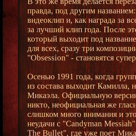
В это же время делается перез
правда, под другим названием
видеоклип и, как награда за в
за лучший клип года. После эт
который выходит под название
для всех, сразу три композиции 
"Obsession" - становятся супе
Осенью 1991 года, когда груп
из состава выходит Камилла, н
Микаэла. Официальную версию
никто, неофициальная же гласи
слишком много внимания и это
неудачи с "Candyman Messiah"
The Bullet", где уже поет Мика