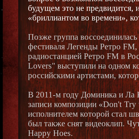
будущем это не предвидится, 
«бриллиантом во времени», к
Позже группа воссоединилась
фестиваля Легенды Ретро FM,
радиостанцией Ретро FM в Рос
Lovers" выступили на одном ко
российскими артистами, котор
В 2011-м году Доминика и Ла 
записи композиции «Don't Try 
исполнителем которой стал шв
был также снят видеоклип. Чу
Happy Hoes.