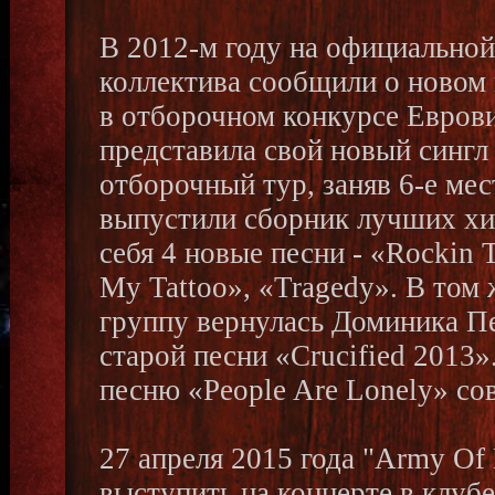
В 2012-м году на официальной
коллектива сообщили о новом 
в отборочном конкурсе Еврови
представила свой новый сингл 
отборочный тур, заняв 6-е мес
выпустили сборник лучших хи
себя 4 новые песни - «Rockin 
My Tattoo», «Tragedy». В том 
группу вернулась Доминика П
старой песни «Crucified 2013
песню «People Are Lonely» сов
27 апреля 2015 года "Army Of
выступить на концерте в клубе 