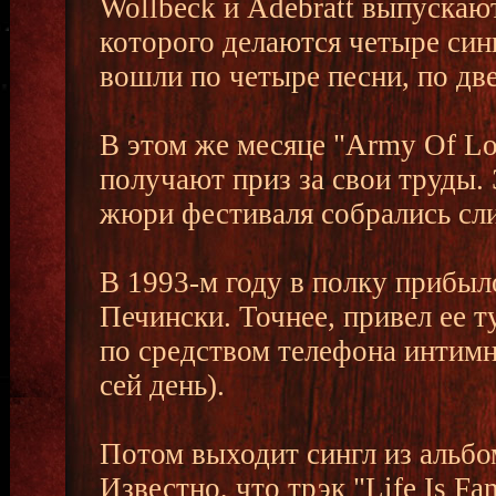
Wollbeck и Adebratt выпускают
которого делаются четыре синг
вошли по четыре песни, по две
В этом же месяце "Army Of Lov
получают приз за свои труды.
жюри фестиваля собрались сл
В 1993-м году в полку прибыл
Печински. Точнее, привел ее 
по средством телефона интимн
сей день).
Потом выходит сингл из альбо
Известно, что трэк "Life Is F