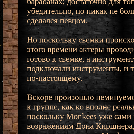
барабанах; достаточно для то
убедительно, но никак не бо
сделался певцом.
Но поскольку сьемки происхо
этого времени актеры проводи
готово к сьемке, а инструме
подключали инструменты, и т
по-настоящему.
Вскоре произошло неминуемо
к группе, как ко вполне реаль
поскольку Monkees уже сами н
возражениям Дона Киршнера, 