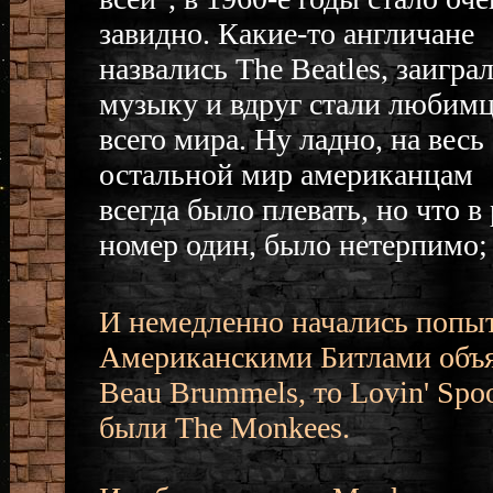
завидно. Какие-то англичане
назвались The Beatles, заигра
музыку и вдруг стали любим
всего мира. Ну ладно, на весь
остальной мир американцам
всегда было плевать, но что 
номер один, было нетерпимо; 
И немедленно начались попы
Американскими Битлами объяв
Beau Brummels, то Lovin' Sp
были The Monkees.