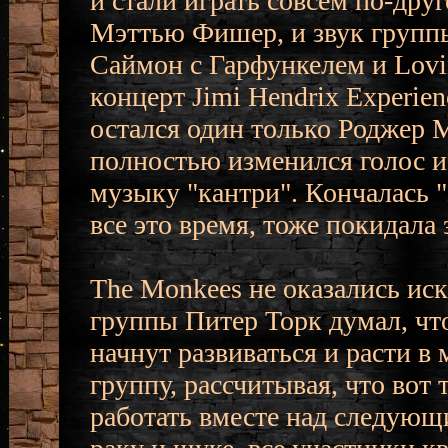
и стали играть совсем по-дру
Мэттью Фишер, и звук группы
Саймон с Гарфункелем и Lovin
концерт Jimi Hendrix Experien
остался один только Роджер 
полностью изменился голос и 
музыку "кантри". Кончалась "
все это время, тоже покидала 
The Monkees не оказались и
группы Питер Торк думал, чт
начнут развиваться и расти в
группу, рассчитывая, что вот 
работать вместе над следующ