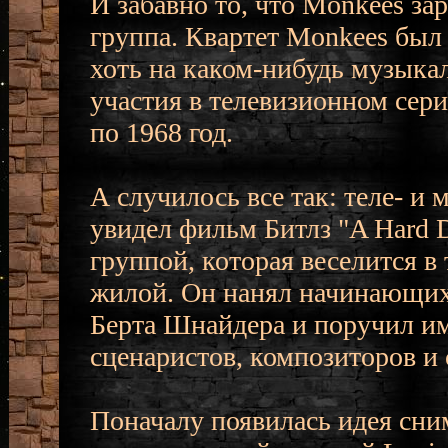
И забавно то, что Monkees за
группа. Квартет Monkees был
хоть на каком-нибудь музыка
участия в телевизионном сери
по 1968 год.
А случилось все так: теле- 
увидел фильм Битлз "A Hard Da
группой, которая веселится в
жилой. Он нанял начинающих
Берта Шнайдера и поручил им 
сценаристов, композиторов и 
Поначалу появилась идея сним