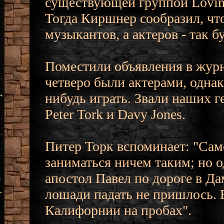
существующей группой Lovin' 
Тогда Киршнер сообразил, чт
музыкантов, а актеров - так 
Поместили объявления в журна
четверо были актерами, однак
нибудь играть. Звали наших г
Peter Tork и Davy Jones.
Питер Торк вспоминает: "Само
заниматься ничем таким; но 
апостол Павел по дороге в Дам
лошади падать не пришлось.
Калифорнии на пробах".