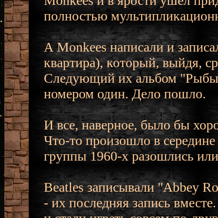
Monkees и в ярости ушел при
полностью мультипликационн
А Monkees написали и записа
квартира), который, выйдя, с
Следующий их альбом "Рыбы, 
номером один. Дело пошло.
И все, наверное, было бы хор
Что-то произошло в середине 
группы 1960-х разошлись или
Beatles записывали "Abbey Ro
- их последняя запись вместе