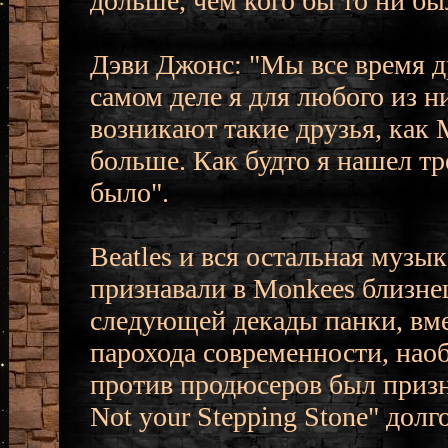
дольше, чем кого бы то ни бы
Дэви Джонс: "Мы все время др
самом деле я для любого из ни
возникают такие друзья, как 
больше. Как будто я нашел тр
было".
Beatles и вся остальная музы
признавали в Monkees близне
следующей декады панки, вме
парохода современности, нао
против продюсеров был призн
Not your Stepping Stone" долг