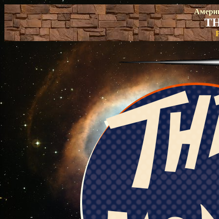
Америк
T