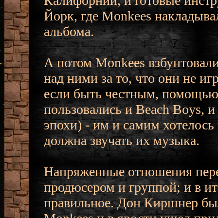
Калифорнии, и готовые инст
Йорк, где Monkees накладывал
альбома.
А потом Monkees взбунтовалис
над ними за то, что они не иг
если быть честным, помощь
пользовались и Beach Boys, и 
эпохи) - им и самим хотелось 
должна звучать их музыка.
Напряженные отношения пер
продюсером и группой; и в ит
правильное. Дон Киршнер был