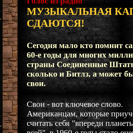
Голос из радио
МУЗЫКАЛЬНАЯ КАП
СДАЮТСЯ!
Сегодня мало кто помнит са
60-е годы для многих милл
страны Соединенные Штаты
сколько и Битлз, а может б
свои.
Свои - вот ключевое слово.
Американцам, которые приу
считать себя "впереди планет
всей", в 1960-е годы стало оч