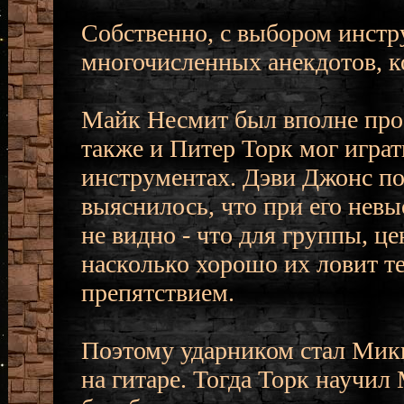
Собственно, с выбором инстр
многочисленных анекдотов, к
Майк Несмит был вполне про
также и Питер Торк мог игра
инструментах. Дэви Джонс пон
выяснилось, что при его невы
не видно - что для группы, ц
насколько хорошо их ловит т
препятствием.
Поэтому ударником стал Мики
на гитаре. Тогда Торк научи