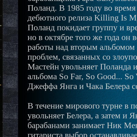
Поланд. В 1985 году во время
дебютного релиза Killing Is My
Поланд покидает группу и вр
но в октябре того же года он 
работы над вторым альбомом Pe
проблем, связанных со злоуп
Мастейн увольняет Поланда и
альбома So Far, So Good... 
Джеффа Янга и Чака Белера с
В течение мирового турне в 
увольняет Белера, а затем и Я
барабанами занимает Ник Мен
гитариста выбор останавлива