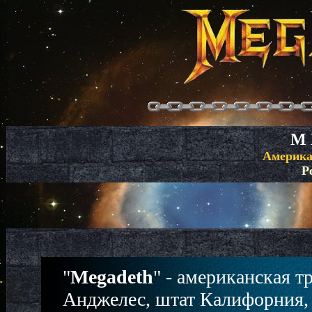
M 
Америка
Р
"
Megadeth
" - американская т
Анджелес, штат Калифорния, 