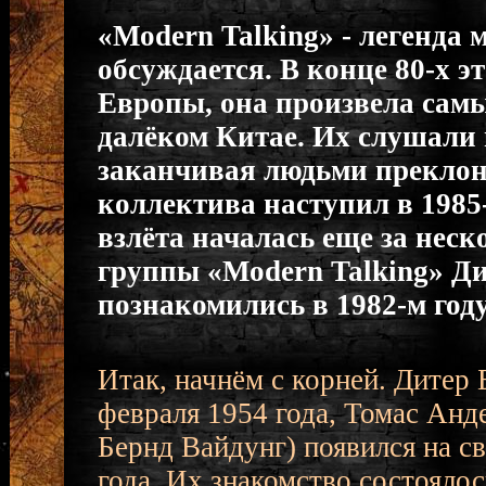
«
Modern Talking
» - легенда 
обсуждается. В конце 80-х 
Европы, она произвела сам
далёком Китае. Их слушали в
заканчивая людьми преклонн
коллектива наступил в 1985-
взлёта началась еще за неск
группы «Modern Talking» Ди
познакомились в 1982-м году,
Итак, начнём с корней. Дитер 
февраля 1954 года, Томас Анде
Бернд Вайдунг) появился на св
года. Их знакомство состоялос