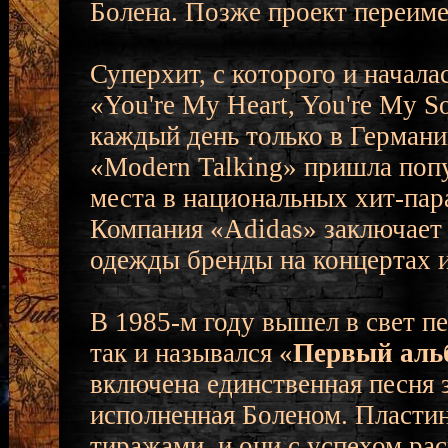
Болена. Позже проект переиме
Суперхит, с которого и начала
«You're My Heart, You're My S
каждый день только в Германи
«Modern Talking» пришла попу
места в национальных хит-пара
Компания «Adidas» заключает 
одежды бренды на концертах и
В 1985-м году вышел в свет п
так и назывался «
Первый аль
включена единственная песня 
исполненная Боленом. Пласти
тиражами, и они с успехом рас