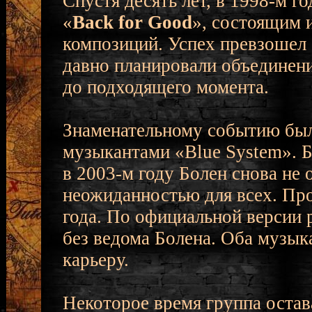
Спустя десять лет, в 1998-м го
«
Back for Good
», состоящим 
композиций. Успех превзошел 
давно планировали объединени
до подходящего момента.
Знаменательному событию был
музыкантами «Blue System». 
в 2003-м году Болен снова не 
неожиданностью для всех. Пр
года. По официальной версии 
без ведома Болена. Оба музы
карьеру.
Некоторое время группа остава