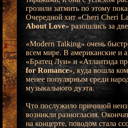
грозили затмить по этому пок
Очередной хит «Cheri Cheri L
About Love
» разошлись за две
«Modern Talking» очень быстр
всем мире. В американские и 
«Братец Луи» и «Атлантида п
for Romance
», куда вошла ко
менее популярным среди наро
музыкального дуэта.
Что послужило причиной неизв
возникли разногласия. Оконча
на концерте, поводом стала сс