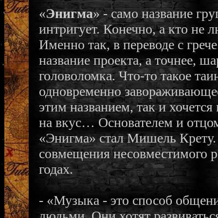
«
Энигма
» - само название гр
интригует. Конечно, а кто не 
Именно так, в переводе с грече
название проекта, а точнее, ша
головоломка. Что-то такое таи
одновременно завораживающее
этим названием, так и хочется
на вкус… Основателем и отцо
«Энигма» стал Мишель Крету. 
совмещения несовместимого ро
годах.
- «Музыка - это способ общен
людьми. Они хотят развиваться