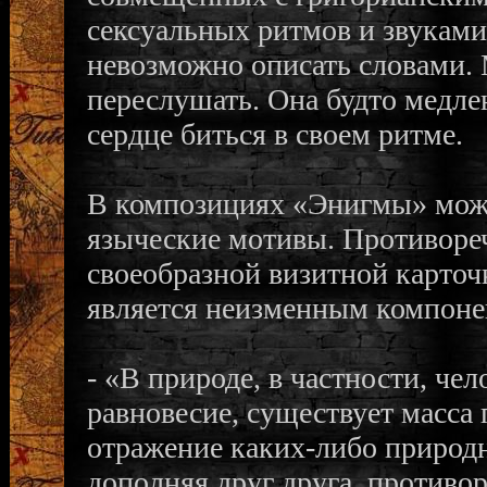
сексуальных ритмов и звуками
невозможно описать словами.
переслушать. Она будто медле
сердце биться в своем ритме.
В композициях «Энигмы» можн
языческие мотивы. Противореч
своеобразной визитной карточ
является неизменным компонен
- «В природе, в частности, че
равновесие, существует масса 
отражение каких-либо природн
дополняя друг друга, противо