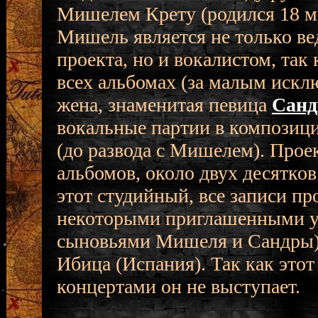
Мишелем Крету (родился 18 ма
Мишель является не только в
проекта, но и вокалистом, так
всех альбомах (за малым искл
жена, знаменитая певица
Санд
вокальные партии в композиц
(до развода с Мишелем). Прое
альбомов, около двух десятков
этот студийный, все записи п
некоторыми приглашенными уч
сыновьями Мишеля и Сандры) в
Ибица (Испания). Так как этот 
концертами он не выступает.