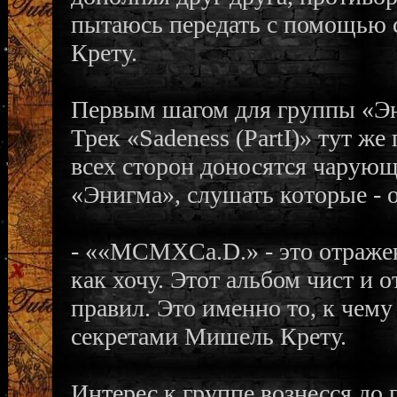
пытаюсь передать с помощью 
Крету.
Первым шагом для группы «Эн
Трек «Sadeness (PartI)» тут же
всех сторон доносятся чарующи
«Энигма», слушать которые - 
- ««MCMXCa.D.» - это отражен
как хочу. Этот альбом чист и о
правил. Это именно то, к чему
секретами Мишель Крету.
Интерес к группе вознесся до 