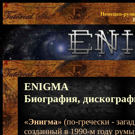
Немецко-рум
ENIGMA
Биография, дискограф
«
Энигма
» (по-гречески - заг
созданный в 1990-м году рум