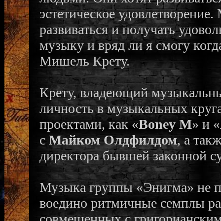
эстетическое удовлетворение.
развиваться и получать удовол
музыку и вряд ли я смогу ког
Мишель Крету.
Крету, владеющий музыкальны
личность в музыкальных круга
проектами, как «
Boney M
» и «
с
Майком Олдфилдом
, а та
директора бывшей законной су
Музыка группы «Энигма» не по
воедино ритмичные семплы ра
совмещенных с григорианскими