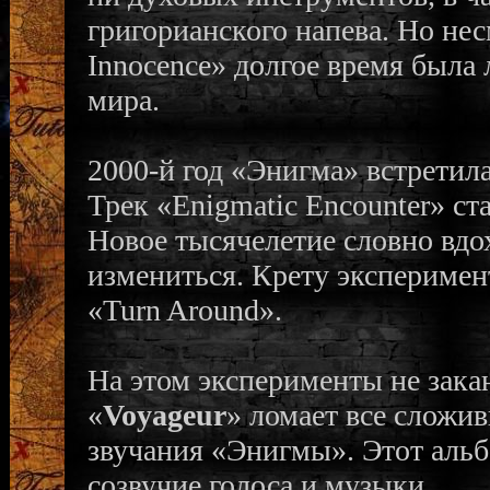
григорианского напева. Но нес
Innocence» долгое время была 
мира.
2000-й год «Энигма» встретил
Трек «Enigmatic Encounter» с
Новое тысячелетие словно вд
измениться. Крету экспериме
«Turn Around».
На этом эксперименты не зака
«
Voyageur
» ломает все сложи
звучания «Энигмы». Этот альб
созвучие голоса и музыки.