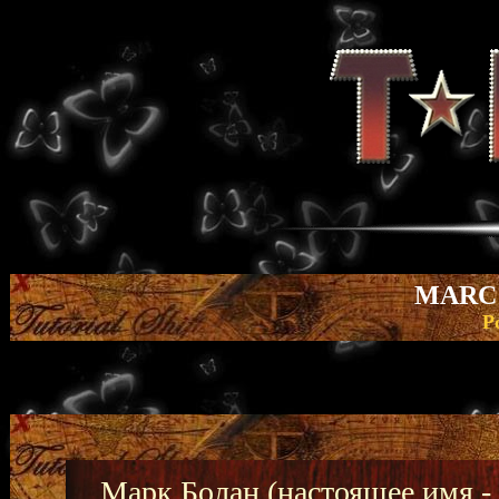
MARC 
Р
Марк Болан (настоящее имя -