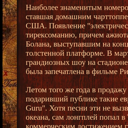
Наиболее знаменитым номером 
ставшая домашним чарттоппе
США. Появление "электричес
тирексоманию, причем ажиот
Болана, выступавшим на конц
толстенной платформе. В март
грандиозных шоу на стадионе
была запечатлена в фильме Ри
Летом того же года в продажу 
подаривший публике такие ев
Guru". Хотя песни эти не выз
океана, сам лонгплей попал в
коммерческим достижением г