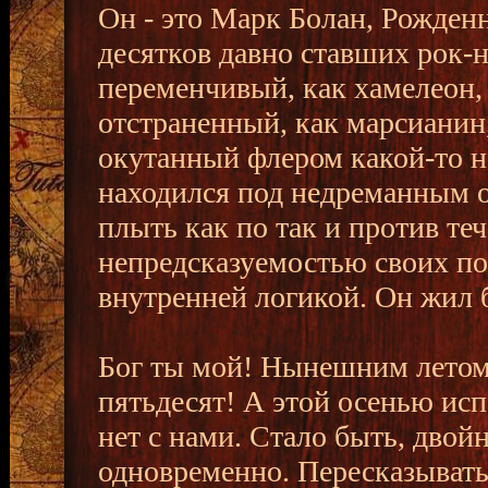
Он - это Марк Болан, Рожденн
десятков давно ставших рок-
переменчивый, как хамелеон,
отстраненный, как марсианин,
окутанный флером какой-то 
находился под недреманным 
плыть как по так и против теч
непредсказуемостью своих по
внутренней логикой. Он жил 
Бог ты мой! Нынешним летом
пятьдесят! А этой осенью испо
нет с нами. Стало быть, дво
одновременно. Пересказывать