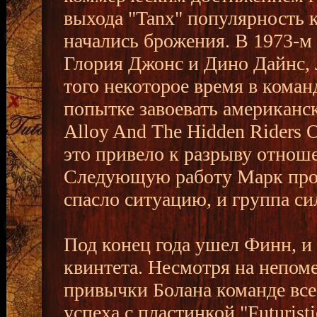
выхода "Tanx" популярность к
начались брожения. В 1973-м
Глория Джонс и Дино Дайнс, 
того некоторое время в коман
попытке завоевать американс
Alloy And The Hidden Riders O
это привело к разрыву отнош
Следующую работу Марк прод
спасло ситуацию, и группа си
Под конец года ушел Финн, и 
квинтета. Несмотря на непом
привычки Болана команде все
успеха с пластинкой "Futuris