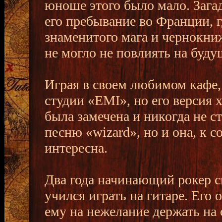
юноше этого было мало. Зага
его пребывание во Франции, г
знаменитого мага и чернокни
не могло не повлиять на буд
Играя в своем любимом кафе,
студии «ЕМІ», но его версия х
была замечена и никогда не с
песню «wizard», но и она, к 
интересна.
Два года начинающий рокер с
учился играть на гитаре. Его 
ему на нежелание держать на 