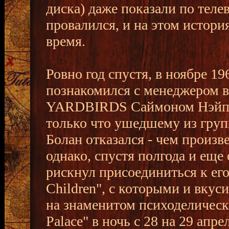
диска) даже показали по теле
провалился, и на этом истори
время.
Ровно год спустя, в ноябре 19
познакомился с менеджером 
YARDBIRDS Саймоном Нэйпир
только что ушедшему из груп
Болан отказался - чем произв
однако, спустя полгода и еще
рискнул присоединиться к его
Children", с которыми и вкус
на знаменитом психоделическ
Palace" в ночь с 28 на 29 апр