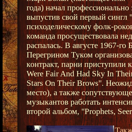
года) начал профессионально 
выпустив свой первый сингл "
психоделическому фолк-роково
команда просуществовала нед
распалась. В августе 1967-го
Перегрином Туком организова
контракт, парни приступили 
Were Fair And Had Sky In Thei
Stars On Their Brows". Неожи
место), а также сопутствующе
музыкантов работать интенсив
второй альбом, "Prophets, Seer
Такж