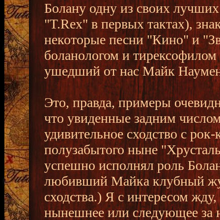
Болану одну из своих лучших 
"T.Rex" в первых тактах), зн
некоторые песни "Кино" и "З
боланологом и тирексофилом 
ушедший от нас Майк Наумен
Это, правда, примеры очевид
что увиденные задним число
удивительное сходство с рок
полузабытого ныне "Хрусталь
успешно исполнял роль Болан
любивший Майка клубный журн
сходства.) Я с интересом жду,
нынешнее или следующее за 