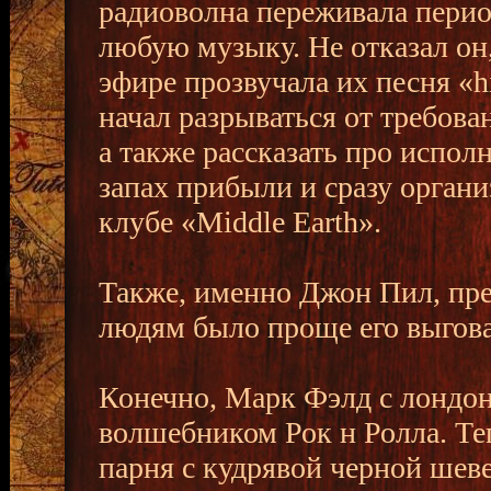
радиоволна переживала период
любую музыку. Не отказал он
эфире прозвучала их песня «
начал разрываться от требов
а также рассказать про испо
запах прибыли и сразу орган
клубе «Middle Earth».
Также, именно Джон Пил, пре
людям было проще его выгова
Конечно, Марк Фэлд с лондон
волшебником Рок н Ролла. Те
парня с кудрявой черной шев