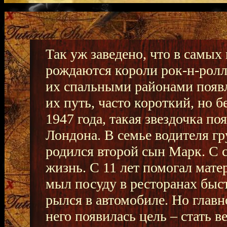
Так уж заведено, что в самых
рождаются короли рок-н-ролла
их спальными районами появля
их путь, часто короткий, но 
1947 года, такая звездочка п
Лондона. В семье водителя г
родился второй сын Марк. С 
жизнь. С 11 лет помогал мате
мыл посуду в ресторанах быст
рылся в автомобиле. Но главно
него появилась цель – стать 