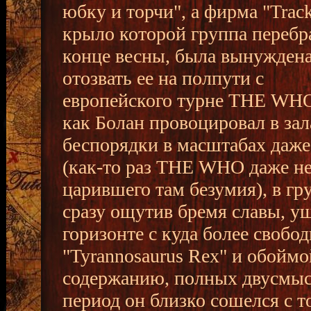
юбку и торчи", а фирма "Track
крыло которой группа перебр
конце весны, была вынужден
отозвать ее на полпути с
европейского турне THE WHO
как Болан провоцировал в зал
беспорядки в масштабах даж
(как-то раз THE WHO даже не
царившего там безумия), в гру
сразу ощутив бремя славы, уш
горизонте с куда более своб
"Tyrannosaurus Rex" и обойм
содержанию, полных двусмысл
период он близко сошелся с 