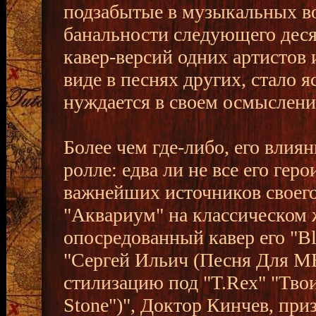
подзабытые в музыкальных во
банальности следующего деся
кавер-версий одних артистов
виде в песнях других, стало 
нуждается в своем осмыслени
Более чем где-либо, его влия
ролле: едва ли не все его гер
важнейших источников своего
"Аквариум" на классическом 
опосредованный кавер его "Bla
"Сергей Ильич (Песня Для М
стилизацию под "T.Rex" "Тво
Stone")", Доктор Кинчев, при