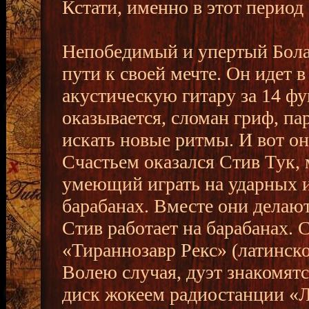
Кстати, именно в этот период
Непобедимый и упертый Болан
пути к своей мечте. Он идет
акустическую гитару за 14 фун
оказывается, сломан гриф, па
искать новые ритмы. И вот оно
Счастьем оказался Стив Тук, 
умеющий играть на ударных и
барабанах. Вместе они делают 
Стив работает на барабанах.
«Тираннозавр Рекс» (латинско
Волею случая, дуэт знакомят
диск жокеем радиостанции «Ло