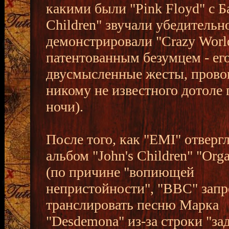
какими были "Pink Floyd" с Ба
Children" звучали убедительн
демонстрировали "Crazy World
патентованным безумцем - ег
двусмысленные жесты, провок
никому не известного дотоле 
ночи).
После того, как "EMI" отверг
альбом "John's Children" "Org
(по причине "вопиющей
непристойности", "ВВС" запр
транслировать песню Марка
"Desdemona" из-за строки "за