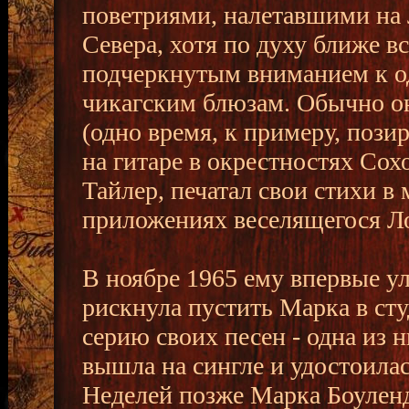
поветриями, налетавшими на Л
Севера, хотя по духу ближе в
подчеркнутым вниманием к о
чикагским блюзам. Обычно о
(одно время, к примеру, пози
на гитаре в окрестностях Сох
Тайлер, печатал свои стихи 
приложениях веселящегося Л
В ноябре 1965 ему впервые у
рискнула пустить Марка в сту
серию своих песен - одна из 
вышла на сингле и удостоила
Неделей позже Марка Боуленда