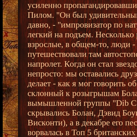
усиленно пропагандировавш
Пилом. "Он был удивительным
давно, - "импровизатор по на
легкий на подъем. Несколько 
взрослые, в общем-то, люди -
путешествовали там автостопо
напролет. Когда он стал звез
непросто: мы оставались друз
делает - как я мог говорить о
склонный к розыгрышам Болан
вымышленной группы "Dib Coc
скрывались Болан, Дэвид Боу
Висконти), а в декабре его п
ворвалась в Топ 5 британских