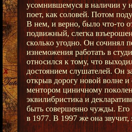
усомнившемуся в наличии у не
поет, как соловей. Потом под
В нем, и верно, было что-то 
подвижный, слегка взъерошен
сколько угодно. Он сочинял п
изнеможения работать в студ
относился к тому, что выходи
достоянием слушателей. Он з
открыв дорогу новой волне и
ментором циничному поколени
эквилибристика и декларатив
быть совершенно чужды. Его 
в 1977. В 1997 же она звучит,