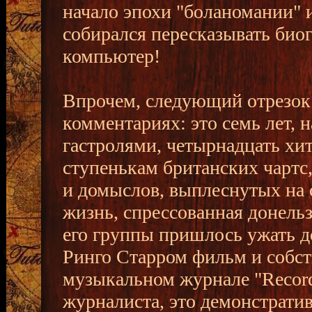
начало эпохи "боланомании" и 
собирался пересказывать био
компьютер!
Впрочем, следующий отрезок 
комментариях: это семь лет,
гастролями, четырнадцать хит
ступенькам британских чартс,
и домыслов, выплеснутых на 
жизнь, спрессованная донельзя
его группы пришлось ужать до
Ринго Старром фильм и собст
музыкальном журнале "Record
журналиста, это демонстратив