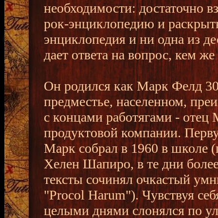
необходимости: достаточно в
рок-энциклопедию и раскрыть
энциклопедия и ни одна из д
дает ответа на вопрос, кем же
Он родился как Марк Фелд 30
предместье, населенном, пре
с концами работягами - отец 
продуктовой компании. Перву
Марк собрал в 1960 в школе (
Хелен Шапиро, в те дни более
тексты сочинял очкастый умн
"Procol Harum"). Чувствуя се
целыми днями слонялся по у