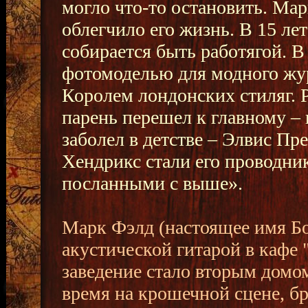
могло что-то остановить. Мар
облегчило его жизнь. В 15 лет
собирается быть работягой. В
фотомоделью для модного жур
Королем лондонских стиляг. 
парень перешел к главному – в
заболел в детстве – Элвис П
Хендрикс стали его проводник
посланными с выше».
Марк Фэлд (настоящее имя Бо
акустической гитарой в кафе "
заведение стало вторым домом
время на крошечной сцене, бр