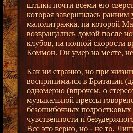
штыки почти всеми его сверст
которая завершилась ранним у
малолитражка, на которой Ма
возвращались домой после но
клубов, на полной скорости в
Коммон. Он умер на месте, не
Как ни странно, но при жизни,
воспринимался в Британии (да
одномерно (впрочем, о стере
музыкальной прессы говорено-
безошибочных подростковых 
чувственности и безудержног
Все это верно, но - не то. Ли