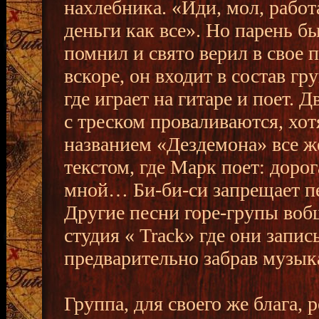
нахлебника. «Иди, мол, работ
деньги как все». Но парень бы
помнил и свято верил в свое 
вскоре, он входит в состав гру
где играет на гитаре и поет. 
с треском проваливаются, хот
названием «Дездемона» все ж
текстом, где Марк поет: доро
мной… Би-би-си запрещает пе
Другие песни горе-групы воб
студия « Track» где они запис
предварительно забрав музы
Группа, для своего же блага,