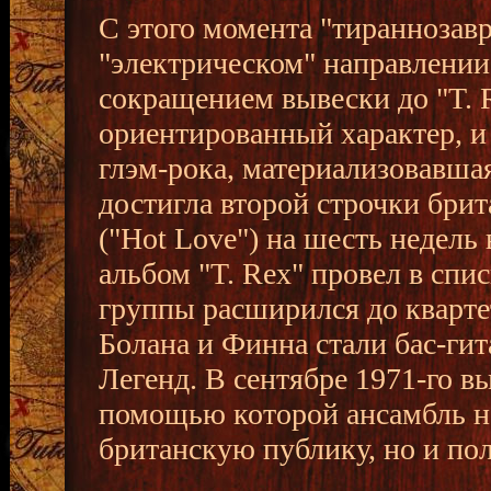
С этого момента "тираннозавр
"электрическом" направлении,
сокращением вывески до "T. 
ориентированный характер, и
глэм-рока, материализовавшая
достигла второй строчки бри
("Hot Love") на шесть недель
альбом "T. Rex" провел в спи
группы расширился до кварте
Болана и Финна стали бас-ги
Легенд. В сентябре 1971-го вы
помощью которой ансамбль н
британскую публику, но и пол