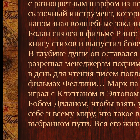
с разноцветным шарфом из пер
сказочный инструмент, которы
напоминал волшебные заклина
Болан снялся в фильме Ринго
книгу стихов и выпустил бол
В глубине души он оставался
разрешал менеджерам поднима
в день для чтения писем покл
фильмах Феллини… Марк на м
играл с Клэптаном и Элтоном
Бобом Диланом, чтобы взять у
себе и всему миру, что такое 
выбранном пути. Вся его жиз