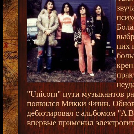
звуч
псих
Бола
выбр
них 
боль
креп
прак
неуд
"Unicorn" пути музыкантов ра
появился Микки Финн. Обнов
дебютировал с альбомом "A Be
впервые применил электрогит