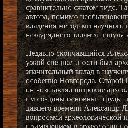
сравнительно сжатом виде. Та
автора, помимо необыкновенн
владения методами научного 
незаурядного таланта популяр
Недавно скончавшийся Алекс
узкой специальности был арх
значительный вклад в изучен
особенно Новгорода, Старой Р
он возглавлял широкие архео
им созданы основные труды п
давнего времени Александр 
вопросами археологической на
применением в археологии но