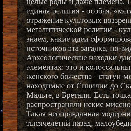
целые роды и даже племена. 
единая религия - особая, «ме
отражение культовых воззрен
мегалитической религии - кул
знаем, какие идеи сформиров
источников эта загадка, по-в
Археологические находки даю
элементах: это и колоссальн
женского божества - статуи-м
находимые от Сицилии до Ска
Мальте, в Бретани. Есть точк
распространяли некие миссио
Такая неоправданная модерни
тысячелетий назад, малоубеди