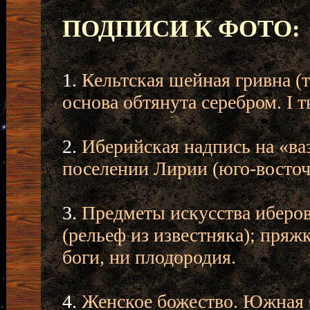
ПОДПИСИ К ФОТО:
1.
Кельтская шейная гривна (
основа обтянута серебром. I ты
2.
Иберийская надпись на «ва
поселении Лирии (юго-восточ
3.
Предметы искусства иберов
(рельеф из известняка); пряж
боги, ни плодородия.
4.
Женское божество. Южная Фр