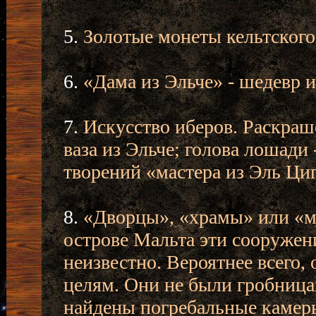
5.
Золотые монеты кельтского п
6.
«Дама из Эльче» - шедевр иб
7.
Искусство иберов. Раскраше
ваза из Эльче; голова лошади
творений «мастера из Эль Ци
8.
«Дворцы», «храмы» или «мо
острове Мальта эти сооружен
неизвестно. Вероятнее всего
целям. Они не были гробницам
найдены погребальные камер