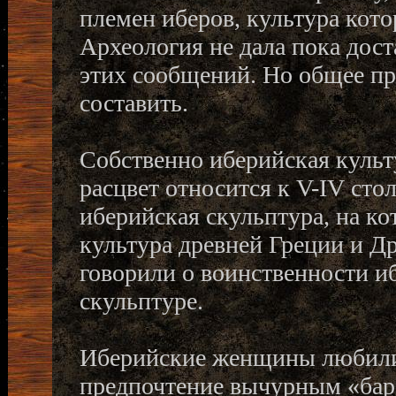
племен иберов, культура кот
Археология не дала пока дос
этих сообщений. Но общее пр
составить.
Собственно иберийская культур
расцвет относится к V-IV стол
иберийская скульптура, на к
культура древней Греции и Д
говорили о воинственности и
скульптуре.
Иберийские женщины любили 
предпочтение вычурным «бар