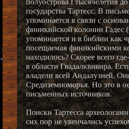
полуострова I тысячелетия до
государства Тартесс. В пись
упоминается в связи с основ
финикийской колонии Гадес (
упоминается и в библии как ч
посещаемая финикийскими кор
находилось? Скорее всего где-
в области Гвадалквивира. Ест
владели всей Андалузией. Он
Средиземноморья. Но это в о
письменных источников.
Поиски Тартесса археологами -
сих пор не увенчались успехо