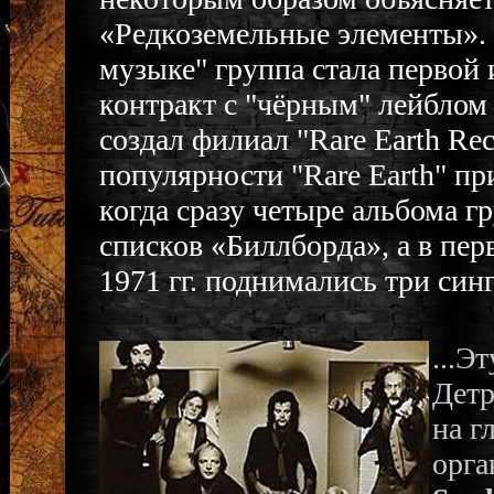
«Редкоземельные элементы». 
музыке" группа стала первой
контракт с "чёрным" лейблом
создал филиал "Rare Earth Rec
популярности "Rare Earth" пр
когда сразу четыре альбома г
списков «Биллборда», а в перв
1971 гг. поднимались три синг
...Э
Детр
на г
орга