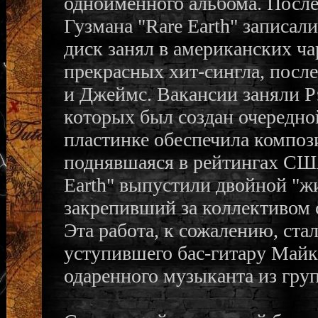
одноименного альбома. После
Гузмана "Rare Earth" записали
диск занял в американских ч
прекрасных хит-сингла, посл
и Джеймс. Вакансии заняли Р
которых был создан очередно
пластинке обеспечила композиц
поднявшаяся в рейтингах США
Earth" выпустили двойной "ж
закрепивший за коллективом 
Эта работа, к сожалению, ст
уступившего бас-гитару Майк
одаренного музыканта из гру