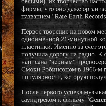
белыми), их творчество наст
фирмы, что оно даже организ
названием "Rare Earth Records
Первое творение на новом мес
одноименной 21-минутной ко
пластинки. Именно за счет эт
получила дорогу на радио. К 
написана "чёрным" продюсеро
Смоки Робинсоном в 1966-м го
популярности, которую получи
После первого успеха музыка
саундтреком к фильму "
Gener