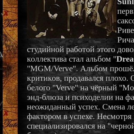
Sunl
перв
сакс
Риве
Рича
студийной работой этого дов
коллектива стал альбом "
Drea
"MGM/Verve". Альбом прошёл
критиков, продавался плохо.
белого "Verve" на чёрный "Mo
энд-блюза и психоделии на фа
неожиданный успех. Смена ле
фактором в успехе. Несмотря 
специализировался на "черно