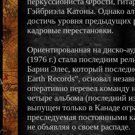
перкуссиониста Фрости, гита
Гэйбриэла Катоны. Однако ал
достичь уровня предыдущих р
кадровые перестановки.
Ориентированная на диско-ау
(1976 г.) стала последним ре
Барни Элес, который последн
Earth Records", основал неза
оперативно перевел команду н
четыре альбома (последний из
выпущен только в Канаде огр
преследуемая постоянными к
не объявляя о своем распаде.