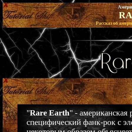
Амери
RA
Рассказ об амер
"
Rare Earth
" - американская
специфический фанк-рок с эл
некоторым образом объясняет 