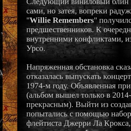
Следующий виниловый блин 
сами, но затея, вопреки раду
"
Willie Remembers
" получилс
предшественников. К очередн
внутренними конфликтами, из
Урсо.
Напряженная обстановка сказа
отказалась выпускать концерт
1974-м году. Объявленная при
(альбом вышел только в 2014-м
прекрасным). Выйти из созда
попытались с помощью набора
флейтиста Джерри Ла Крокса,