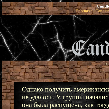
Candl
Рассказ о «Candle
C
Однако получить американски
не удалось. У группы начали
она была распущена, как тогда