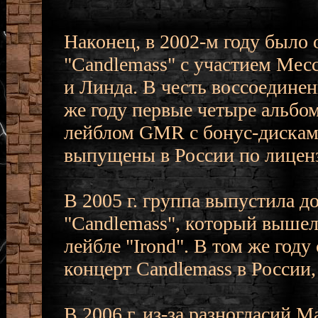
Наконец, в 2002-м году было
"Candlemass" с участием Мес
и Линда. В честь воссоединен
же году первые четыре альбо
лейблом GMR с бонус-дисками
выпущены в России по лице
В 2005 г. группа выпустила 
"Candlemass", который вышел в
лейбле "Irond". В том же год
концерт Candlemass в России
В 2006 г. из-за разногласий 