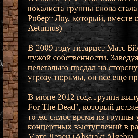
вокалиста группы снова стала
Роберт Лоу, который, вместе с
Aeturnus).
В 2009 году гитарист Матс Бй
чужой собственности. Заведуя
нелегально продал на сторону
угрозу тюрьмы, он все ещё пр
В июне 2012 года группа вып
For The Dead", который долже
то же самое время из группы 
концертных выступлений в р
Матс Левен (Abstrakt Algebra