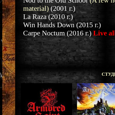
Nod to the Old School
(A few n
material)
(2001 г.)
La Raza (2010 г.)
Win Hands Down (2015 г.)
Carpe Noctum (2016 г.)
Live a
СТУ