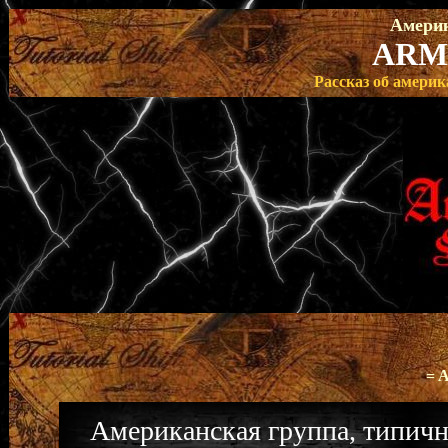
Амери
ARM
Рассказ об америк
= 
Американская группа, типичн