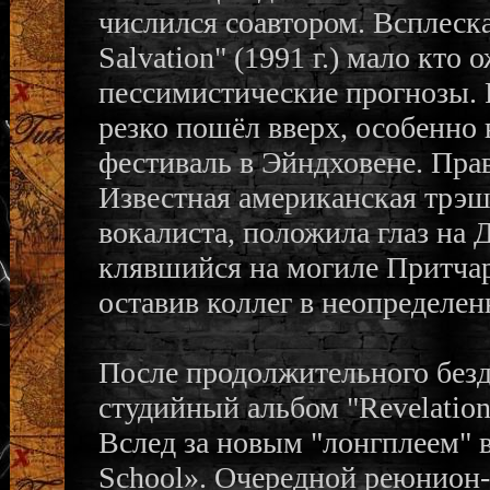
числился соавтором. Всплеск
Salvation" (1991 г.) мало кто 
пессимистические прогнозы. 
резко пошёл вверх, особенно 
фестиваль в Эйндховене. Прав
Известная американская трэше
вокалиста, положила глаз на 
клявшийся на могиле Притчар
оставив коллег в неопределен
После продолжительного безд
студийный альбом "Revelation
Вслед за новым "лонгплеем" в
School». Очередной реюнион-