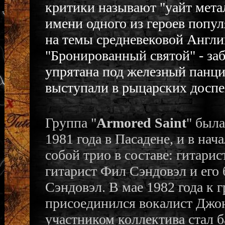
критики называют "уайт мета
имени одного из героев попул
на темы средневековой Англии
"Бронированный святой" - за
упрятана под железный панци
выступали в рыцарских доспе
Группа "
Armored Saint
" была
1981 года в Пасадене, и в нач
собой трио в составе: гитари
гитарист Фил Сэндовэл и его 
Сэндовэл. В мае 1982 года к 
присоединился вокалист Джо
участником коллектива стал 