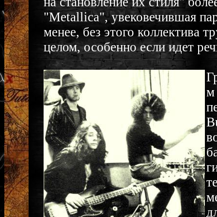
на становление их стиля" бол
"Metallica", увековечившая па
менее, без этого коллектива т
целом, особенно если идет реч
Г
м
п
B
в
б
г
т
м
д