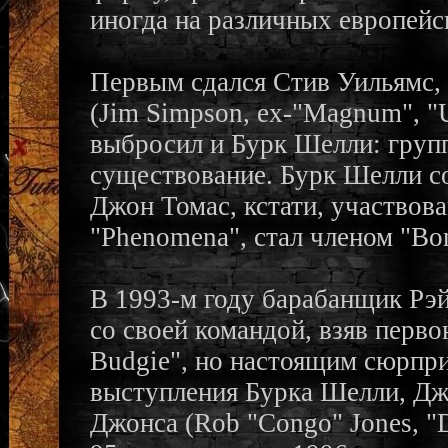
иногда на различных европейс
Первым сдался Стив Уильямс,
(Jim Simpson, ex-"Magnum", "U
выбросил и Бурк Шелли: групп
существование. Бурк Шелли со
Джон Томас, кстати, участвова
"Phenomena", стал членом "Bo
В 1993-м году барабанщик Рэ
со своей командой, взяв перво
Budgie", но настоящим сюрпри
выступления Бурка Шелли, Джо
Джонса (Rob "Congo" Jones, "