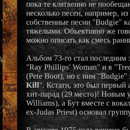
пока те клятвенно не пообещ
несколько песен, например, из
собственные песни "Budgie" к
тяжелыми. Объективно же гов
можно описать как смесь ранни
Альбом 73-го стал последним 
"Ray Phillips' Woman" и в "Tr
(Pete Boot), но с ним "Budgie"
Kill
". Кстати, это был первый
хит-парад (29 место)! Новым 
Williams), а Бут вместе с вок
ex-Judas Priest) основал групп