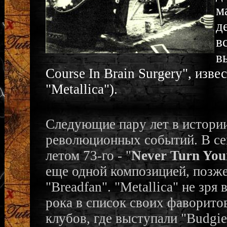
м
д
в
в
Course In Brain Surgery", изв
"Metallica").
Следующие пару лет в истори
революционных событий. В се
летом 73-го - "
Never Turn You
еще одной композицией, позже
"Breadfan". "Metallica" не зр
рока в список своих фаворито
клубов, где выступали "Budgie