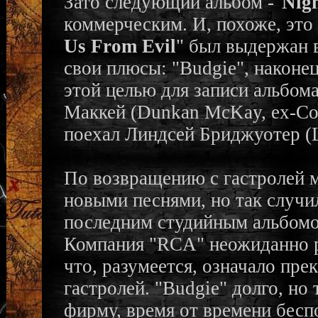
Зато следующий альбом -"
Nigh
коммерческим. И, похоже, это 
Us From Evil
" был выдержан в
свои плюсы: "Budgie", наконец
этой целью для записи альбо
Маккей (Dunkan McKay, ех-Coc
поехал Линдсей Бриджуотер (L
По возвращению с гастролей м
новыми песнями, но так случил
последним студийным альбомо
Компания "RCA" неожиданно р
что, разумеется, означало пр
гастролей. "Budgie" долго, но
фирму, время от времени бесп