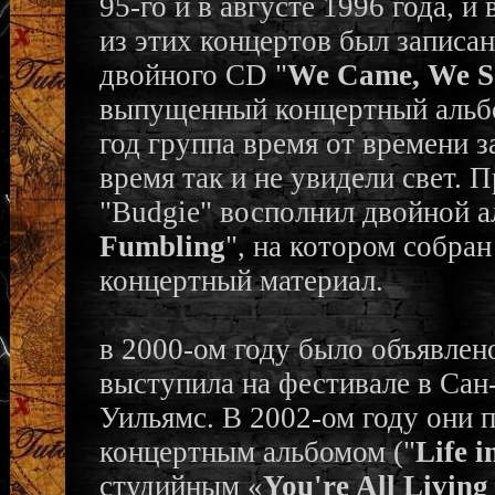
95-го и в августе 1996 года, 
из этих концертов был записан
двойного CD "
We Came, We 
выпущенный концертный альбом
год группа время от времени з
время так и не увидели свет.
"Budgie" восполнил двойной а
Fumbling
", на котором собра
концертный материал.
в 2000-ом году было объявлен
выступила на фестивале в Сан
Уильямс. В 2002-ом году они 
концертным альбомом ("
Life 
студийным «
You're All Livin