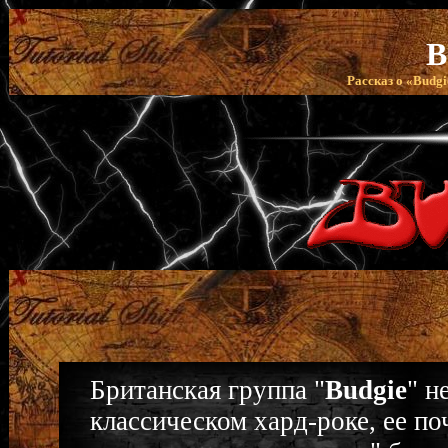
B
Рассказ о «Budgi
Британская группа "
Budgie
" н
классическом хард-роке, ее п