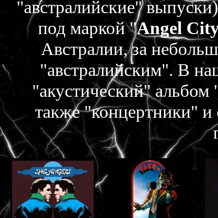
"австралийские" выпуски
под маркой "
Angel Cit
Австралии, за неболь
"австралийским". В на
"акустический" альбом 
также "концертники" и 