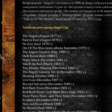
Возрождение "Angels" состоялось в 1996-м, когда собрался кл
совершила глобальное турне по Австралии и выпустила альбом
Док попал в автокатастрофу. Он сильно пострадал в этой авар
сборники, старые релизы и "концертники" группы, новых ал
"Take It To The Streets", вышедший 31 августа 2012 года.
Альбомы рок-групы Angel City
The Angels (August 1977 г.)
Face to Face (August 1978 г.)
No Exit (June 1979 г.)
Out Of The Blue (mini-album, September 1979 г.)
The Angels' Greatest (May 1980 г.)
Dark Room (June 1980 г.)
Night Attack (November 1981 г.)
Watch the Red (March 1983 г.)
Two Minute Warning (November 1984 г.)
The Angels' Greatest Vol. II (November 1985 г.)
Howling (October 1986 г.)
Live Line (December 1987 г.)
Beyond Salvation (November 1989 г.)
Red Back Fever (November 1991 г.)
Red Back Fever / Left Hand Drive (July 1992 г.)
Their Finest Hour... and Then Some (November 1992 г.)
Evidence (December 1994 г.)
Skin and Bone (March 1998 г.)
No Secrets (June 1998 г.)
Live Line - Definitive Digital Remaster (February 1999 г.)