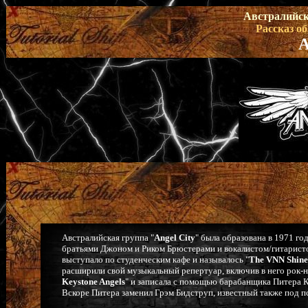
Австралийск
Рассказ о
Австралийская группа "
Angel City
" была образована в 1971 го
братьями Джоном и Риком Брюстерами и вокалистом/гитаристо
выступало по студенческим кафе и называлось "
The VNN Shine
расширили свой музыкальный репертуар, включив в него рок-н-
Keystone Angels
" и записала с помощью барабанщика Питера К
Вскоре Питера заменил Грэм Бидструп, известный также под 