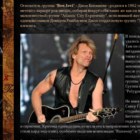
Основатель группы "
Bon Jovi
" - Джон Бонжиови - родился в 1962
мечтал о карьере рок-звезды, собирая вокруг себя таких же как он
малоизвестной группе "Atlantic City Expressway", исполнявшей жес
одноклассником Дэвидом Рашбаумом Джон создал новую группу "The
клеилась.
В поиск
удалось
Там он 
звёздами
также а
выпусти
запомни
после у
псевдон
группы 
Группа 
"Polygr
Не имея
Сквер Г
студийн
Биттено
года и 
и гармонии. Критика единодушно отнесла его к направлению так на
стиля хард-энд-хэви), особенно выделив композиции "Runaway" и "