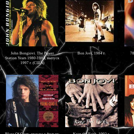
John Bongiovi. The Power
Bon Jovi, 1984 г.
78
Station Years 1980-1983, выпуск
1997 г. (США)
Blaze Of Glory, музыка к фильму
Keep the Faith, 1992 г.