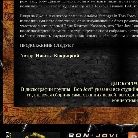
рок-певцу Бобу Дилану. Специалисты отметили и такие песни альбома
появилась лишь на новогоднем концерте в Токио, а в начале 1991 
Глядя на Джона, в сентябре сольный альбом "Stranger In This Tow
композициями с этой пластинки, ориентированной на блюз-роковую 
участвовал легендарный Эрик Клэптон. Казалось, что "Bon Jovi" ок
после последнего совместного турне группа снова собралась в студи
на "легковесность" саунда ещё не закончился и в ближайшем време
ПРОДОЛЖЕНИЕ СЛЕДУЕТ
Автор:
Никита Кокряцкий
ДИСКОГРА
В дискографии группы "Bon Jovi" указаны все студий
гг., включая сборник самых ранних вещей, выходив
концертный 