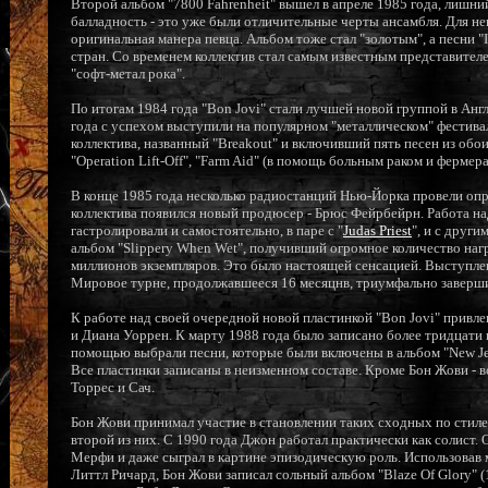
Второй альбом "7800 Fahrenheit" вышел в апреле 1985 года, лишн
балладность - это уже были отличительные черты ансамбля. Для н
оригинальная манера певца. Альбом тоже стал "золотым", а песни "In
стран. Со временем коллектив стал самым известным представите
"софт-метал рока".
По итогам 1984 года "Bon Jovi" стали лучшей новой группой в Анг
года с успехом выступили на популярном "металлическом" фестива
коллектива, названный "Breakout" и включивший пять песен из обо
"Operation Lift-Off", "Farm Aid" (в помощь больным раком и ферме
В конце 1985 года несколько радиостанций Нью-Йорка провели опро
коллектива появился новый продюсер - Брюс Фейрбейрн. Работа над
гастролировали и самостоятельно, в паре с "
Judas Priest
", и с друг
альбом "Slippery When Wet", получивший огромное количество наг
миллионов экземпляров. Это было настоящей сенсацией. Выступле
Мировое турне, продолжавшееся 16 месяцнв, триумфально заверши
К работе над своей очередной новой пластинкой "Bon Jovi" привле
и Диана Уоррен. К марту 1988 года было записано более тридцати 
помощью выбрали песни, которые были включены в альбом "New Jer
Все пластинки записаны в неизменном составе. Кроме Бон Жови - в
Торрес и Сач.
Бон Жови принимал участие в становлении таких сходных по стилев
второй из них. С 1990 года Джон работал практически как солист
Мерфи и даже сыграл в картине эпизодическую роль. Использовав 
Литтл Ричард, Бон Жови записал сольный альбом "Blaze Of Glory" (