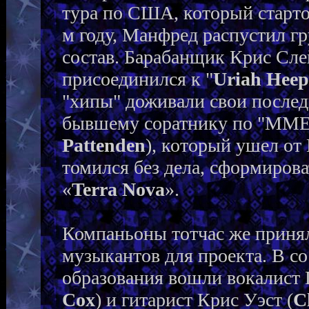
тура по США, который старто
м году, Манфред распустил гр
состав. Барабанщик Крис Сле
присоединился к "
Uriah Heep
"хипы" доживали свои послед
бывшему соратнику по "MMEB
Pattenden
), который ушел от
томился без дела, сформирова
«
Terra Nova
».
Компаньоны тотчас же приня
музыкантов для проекта. В со
образования вошли вокалист 
Cox
) и гитарист Крис Уэст (
C