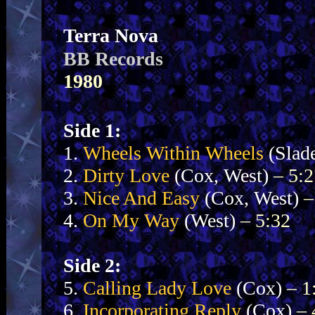
Terra Nova
BB Records
1980
Side 1:
1.
Wheels Within Wheels
(Slad
2.
Dirty Love
(Cox, West)
– 5:
3.
Nice And Easy
(Cox, West)
–
4.
On My Way
(West)
– 5:32
Side 2:
5.
Calling Lady Love
(Cox)
– 1
6.
Incorporating Reply
(Cox)
– 