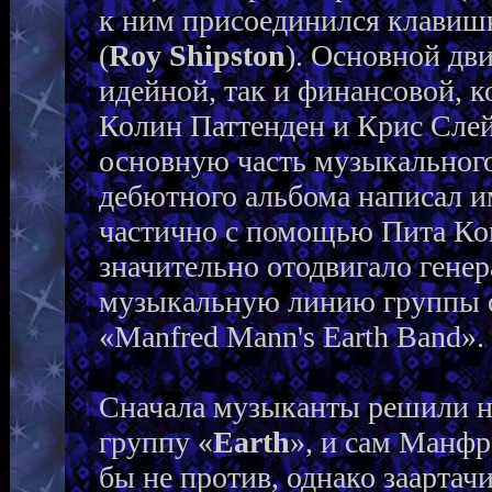
к ним присоединился клави
(
Roy Shipston
). Основной дв
идейной, так и финансовой, к
Колин Паттенден и Крис Сле
основную часть музыкального
дебютного альбома написал и
частично с помощью Пита Кок
значительно отодвигало гене
музыкальную линию группы о
«Manfred Mann's Earth Band».
Сначала музыканты решили н
группу «
Earth
», и сам Манф
бы не против, однако заартач