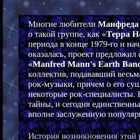
Многие любители
Манфреда
о такой группе, как «
Терра Н
периода в конце 1979-го и нач
оказалась, проект предложил
«
Manfred Mann's Earth Ban
коллектив, подававший весьм
рок-музыки, причем о его сущ
некоторые рок-специалисты. Н
тайны, и сегодня единственн
вполне заслуженную популяр
История возникновения этой 