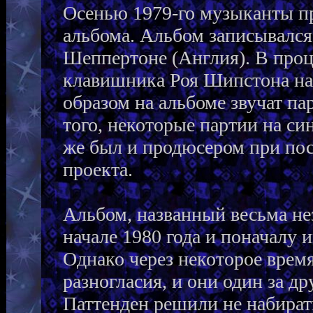
Осенью 1979-го музыканты п
альбома. Альбом записывался 
Шеппертоне (Англия). В проц
клавишника Роя Шипстона на
образом на альбоме звучат п
того, некоторые партии на си
же был и продюсером при по
проекта.
Альбом, названный весьма нез
начале 1980 года и поначалу
Однако через некоторое врем
разногласия, и они один за д
Паттенден решили не набирать