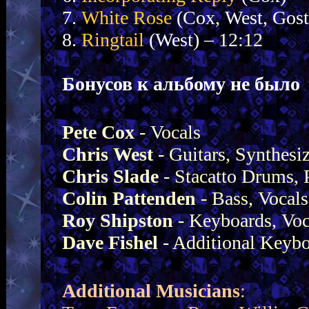
7.
White Rose
(Cox, West, Gost
8.
Ringtail
(West)
– 12:12
Бонусов к альбому не было
Pete Cox
- Vocals
Chris West
- Guitars, Synthesiz
Chris Slade
- Stacatto Drums, 
Colin Pattenden
- Bass, Vocals
Roy Shipston
- Keyboards, Voc
Dave Fishel
- Additional Keybo
+
Additional Musicians
: