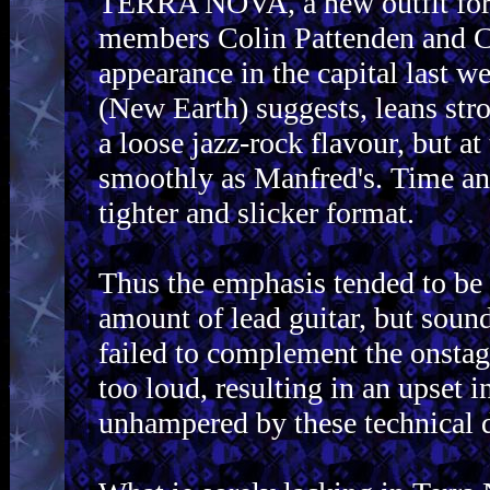
TERRA NOVA, a new outfit for
members Colin Pattenden and Ch
appearance in the capital last 
(New Earth) suggests, leans str
a loose jazz-rock flavour, but at
smoothly as Manfred's. Time and
tighter and slicker format.
Thus the emphasis tended to be
amount of lead guitar, but soun
failed to complement the onsta
too loud, resulting in an upset 
unhampered by these technical di