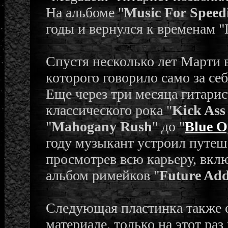
На альбоме "
Music For Speed
годы и вернулся к временам "D
Спустя несколько лет Марти 
которого говорило само за се
Еще через три месяца гитари
классического рока "
Kick Ass
"
Mahogany Rush
" до "
Blue O
году музыкант устроил путеш
просмотрев всю карьеру, вклю
альбом римейков "
Future Add
Следующая пластинка также 
материале, только на этот р