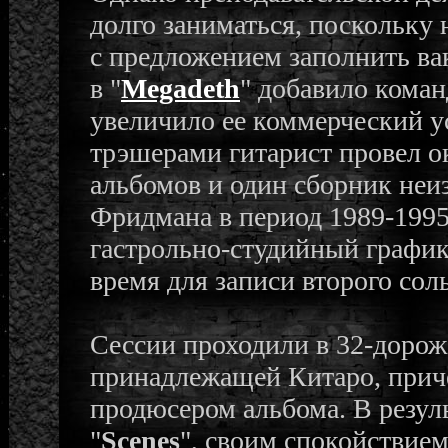
долго заниматься, поскольку 
с предложением заполнить ва
в "
Megadeth
" добавило кома
увеличило ее коммерческий у
трэшерами гитарист провел ок
альбомов и один сборник неи
Фридмана в период 1989-1995
гастрольно-студийный график
время для записи второго сол
Сессии проходили в 32-дорож
принадлежащей Китаро, прич
продюсером альбома. В резул
"
Scenes
", своим спокойствие