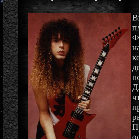
В
п
Ф
н
к
д
п
Д
ч
п
р
П
о