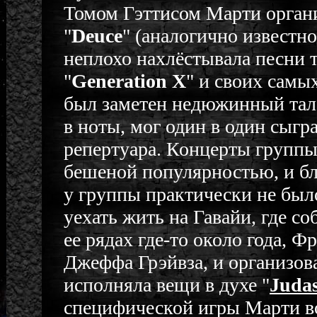
Томом Гэттисом Марти органи
"
Deuce
" (аналогично известн
неплохо нахлёстывала песни т
"
Generation X
" и своих самы
был заметен недюжинный тала
в ноты, мог один в один сыгр
репертуара. Концерты группы
бешеной популярностью, и бл
у группы практически не был
уехать жить на Гавайи, где с
ее рядах где-то около года, 
Джеффа Грэйвза, и организова
исполняла вещи в духе "
Judas
специфической игры Марти в