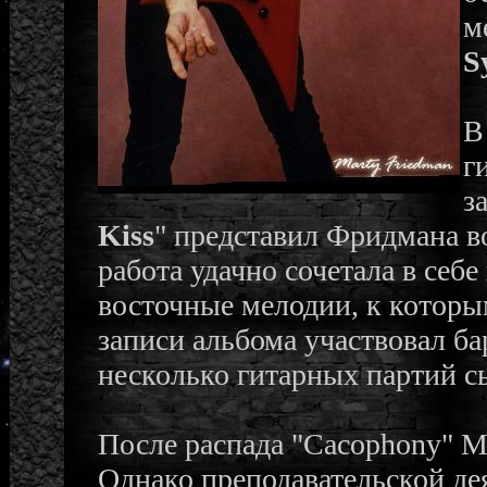
м
S
В
г
з
Kiss
" представил Фридмана во
работа удачно сочетала в себ
восточные мелодии, к которы
записи альбома участвовал б
несколько гитарных партий с
После распада "Cacophony" Ма
Однако преподавательской д