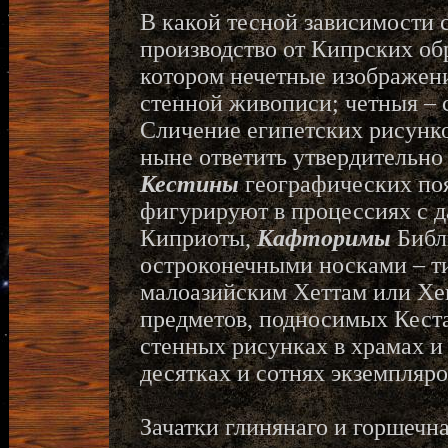
В какой тесной зависимости 
производство от Кипрских обр
котором нечетные изображен
стенной живописи; четныя – 
Сличение египетских рисунко
ныне ответить утвердительно
Кестины
географических по
фигурируют в процессиях с д
Киприоты,
Кафторимы
Библи
остроконечными носками – т
малоазийским Хеттам или Хе
предметов, подносимых Кест
стенных рисунках в храмах и 
десятках и сотнях экземпляро
Зачатки глинянаго и горшечн