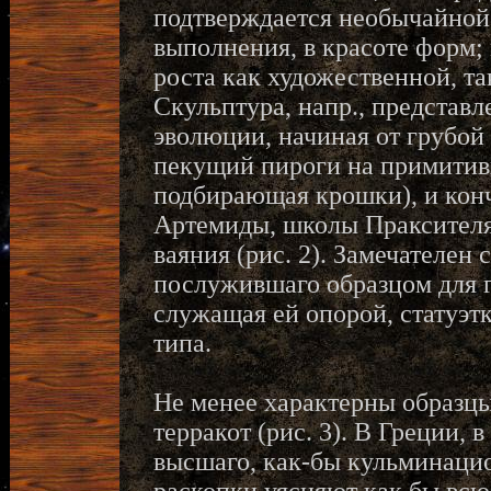
подтверждается необычайной
выполнения, в красоте форм;
роста как художественной, т
Скульптура, напр., представл
эволюции, начиная от грубой 
пекущий пироги на примитивн
подбирающая крошки), и конч
Артемиды, школы Праксителя
ваяния (рис. 2). Замечателен
послужившаго образцом для г
служащая ей опорой, статуэт
типа.
Не менее характерны образц
терракот (рис. 3). В Греции, 
высшаго, как-бы кульминацио