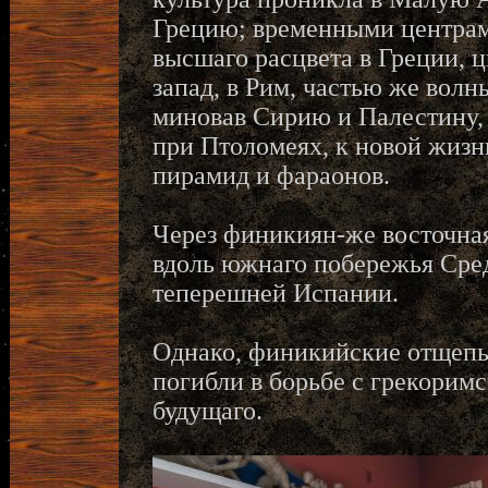
Грецию; временными центрам
высшаго расцвета в Греции, 
запад, в Рим, частью же волн
миновав Сирию и Палестину, 
при Птоломеях, к новой жиз
пирамид и фараонов.
Через финикиян-же восточная
вдоль южнаго побережья Сред
теперешней Испании.
Однако, финикийские отщепы
погибли в борьбе с грекорим
будущаго.