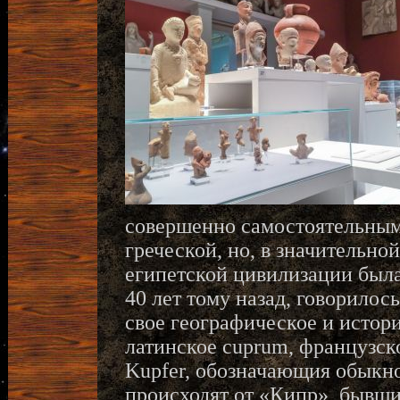
совершенно самостоятельным
греческой, но, в значительно
египетской цивилизации была 
40 лет тому назад, говорилось
свое географическое и истор
латинское cuprum, французско
Kupfer, обозначающия обыкн
происходят от «Кипр», бывший