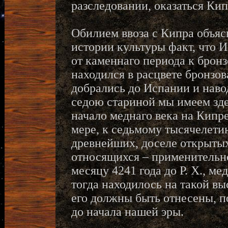
разследовании, оказаться Ки
Обилием ввоза с Кипра объясн
истории культуры факт, что 
от каменнаго периода к брон
находился в расцвете бронзо
добрались до Испании и нав
седою стариной мы имеем здес
начало меднаго века на Кипр
мере, к седьмому тысячелетию
древнейших, доселе открытых
относящихся – применительн
месяцу 4241 года до Р. Х., м
тогда находилось на такой вы
его должны быть отнесены, п
до начала нашей эры.