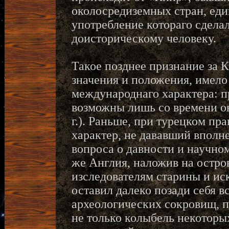
околосредиземных стран, еди
употребление котораго сдела
доисторическому человеку.
Такое позднее признание за
значения и положения, имело
международнаго характера: п
возможны лишь со времени ок
г.). Раньше, при турецком пр
характер, не дававший вполн
вопроса о давности и научно
же Англия, наложив на остро
изследователям старины и ис
оставил далеко позади себя 
археологических сокровищ, п
не только колыбель некоторы