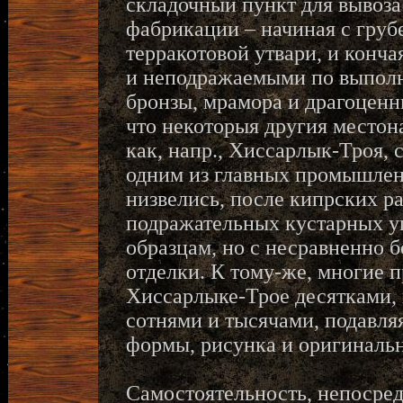
складочный пункт для вывоз
фабрикации – начиная с груб
терракотовой утвари, и конч
и неподражаемыми по выполн
бронзы, мрамора и драгоценн
что некоторыя другия место
как, напр., Хиссарлык-Троя, 
одним из главных промышлен
низвелись, после кипрских р
подражательных кустарных у
образцам, но с несравненно 
отделки. К тому-же, многие 
Хиссарлыке-Трое десятками,
сотнями и тысячами, подавля
формы, рисунка и оригиналь
Самостоятельность, непосред