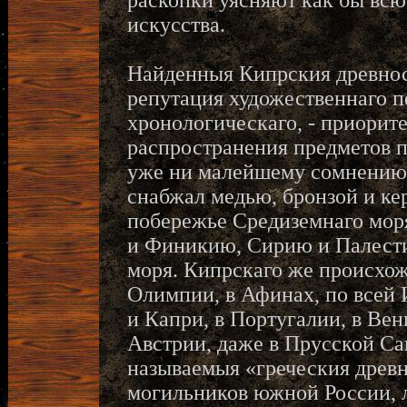
раскопки уясняют как бы всю
искусства.
Найденныя Кипрския древност
репутация художественнаго п
хронологическаго, - приорит
распространения предметов п
уже ни малейшему сомнению,
снабжал медью, бронзой и ке
побережье Средиземнаго моря
и Финикию, Сирию и Палести
моря. Кипрскаго же происхо
Олимпии, в Афинах, по всей 
и Капри, в Португалии, в Ве
Австрии, даже в Прусской Са
называемыя «греческия древн
могильников южной России, 