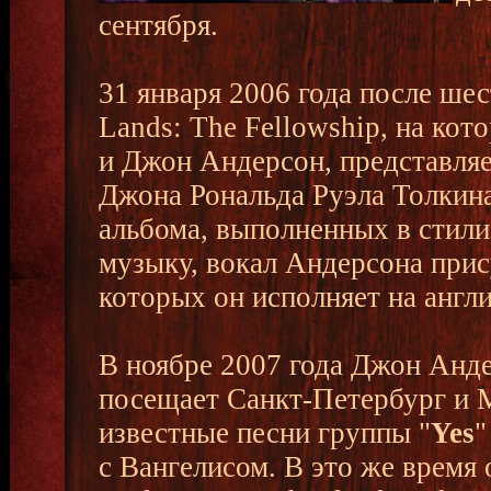
сентября.
31 января 2006 года после шес
Lands: The Fellowship, на ко
и Джон Андерсон, представля
Джона Рональда Руэла Толкин
альбома, выполненных в стил
музыку, вокал Андерсона прису
которых он исполняет на англи
В ноябре 2007 года Джон Анде
посещает Санкт-Петербург и М
известные песни группы "
Yes
"
с Вангелисом. В это же время 