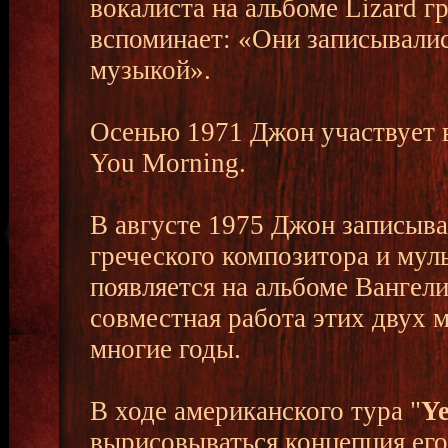
вокалиста на альбоме Lizard г
вспоминает: «Они записывалис
музыкой».
Осенью 1971 Джон участвует в
You Morning.
В августе 1975 Джон записыва
греческого композитора и мул
появляется на альбоме Вангели
совместная работа этих двух 
многие годы.
В ходе американского тура "
Ye
вырисовываться концепция его