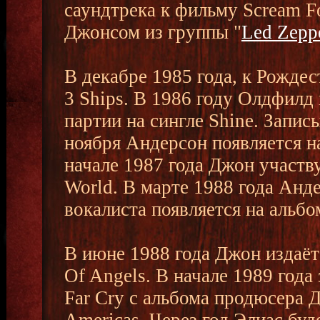
саундтрека к фильму Scream 
Джонсом из группы "
Led Zepp
В декабре 1985 года, к Рожде
3 Ships. В 1986 году Олдфилд
партии на сингле Shine. Запис
ноября Андерсон появляется н
начале 1987 года Джон участву
World. В марте 1988 года Анд
вокалиста появляется на альбо
В июне 1988 года Джон издаёт
Of Angels. В начале 1989 года
Far Cry с альбома продюсера 