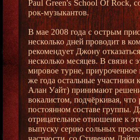
Paul Green's School Of Rock,
рок-музыкантов.
В мае 2008 года с острым при
несколько дней проводит в ко
рекомендует Джону отказаться 
несколько месяцев. В связи с 
мировое турне, приуроченное 
же года остальные участники 
Алан Уайт) принимают решение
вокалистом, подчёркивая, что 
постоянном составе группы. Д
отрицательное отношение к эт
выпуску серию сольных проек
частности, со Стивеном Лэйто