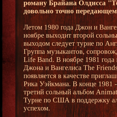
роману Брайана Олдисса "Т
довольно точно передающему
Летом 1980 года Джон и Вангел
ноябре выходит второй сольны
выходом следует турне по Ан
Группа музыкантов, сопровож
Life Band. В ноябре 1981 год
Джона и Вангелиса The Friend
появляется в качестве пригла
Рика Уэйкмана. В конце 1981 
третий сольный альбом Animat
Турне по США в поддержку ал
успехом.