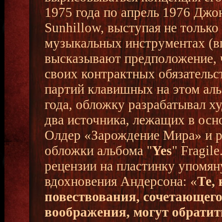
1975 года по апрель 1976 Джо
Sunhillow, выступая не только 
музыкальных инструментах (в
высказывают предположение, ч
своих контрактных обязательс
партий клавишных на этом ал
года, обложку разрабатывал х
два источника, лежащих в осн
Олдер «Зарождение Мира» и р
обложки альбома "
Yes
" Fragil
рецензии на пластинку упомя
вдохновения Андерсона: «
Те,
повествования, сочетающег
воображения, могут обратит