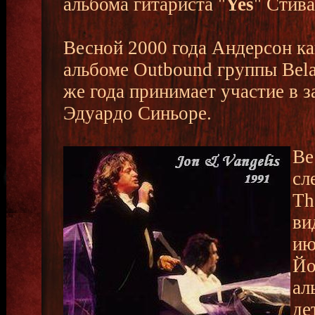
альбома гитариста "
Yes
" Стива
Весной 2000 года Андерсон ка
альбоме Outbound группы Bela 
же года принимает участие в з
Эдуардо Синьоре.
Ве
сл
Th
ви
ию
Йо
ал
де