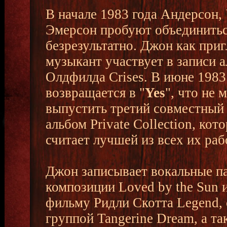
В начале 1983 года Андерсон,
Эмерсон пробуют объединиться
безрезультатно. Джон как при
музыкант участвует в записи 
Олдфилда Crises. В июне 1983
возвращается в "
Yes
", что не 
выпустить третий совместный
альбом Private Collection, ко
считает лучшей из всех их раб
Джон записывает вокальные п
композиции Loved by the Sun и
фильму Ридли Скотта Legend, 
группой Tangerine Dream, а так