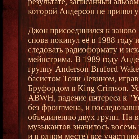
результате, записанный альбом
которой Андерсон не принял у
Джон присоединился к заново 
снова покинул её в 1988 году
следовать радиоформату и иск
мейнстрима. В 1989 году Анде
группу Anderson Bruford Wa
басистом Тони Левином, игра
Бруфордом в King Crimson. У
ABWH, падение интереса к "
Y
без фронтмена, и последовавш
объединению двух групп. На 
музыкантов значилось восемь 
и в одном месте) все участник