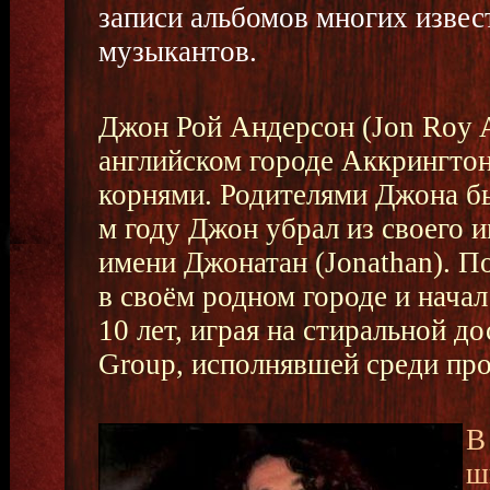
записи альбомов многих извес
музыкантов.
Джон Рой Андерсон (Jon Roy A
английском городе Аккрингтон
корнями. Родителями Джона б
м году Джон убрал из своего и
имени Джонатан (Jonathan). По
в своём родном городе и нача
10 лет, играя на стиральной дос
Group, исполнявшей среди про
В
ш