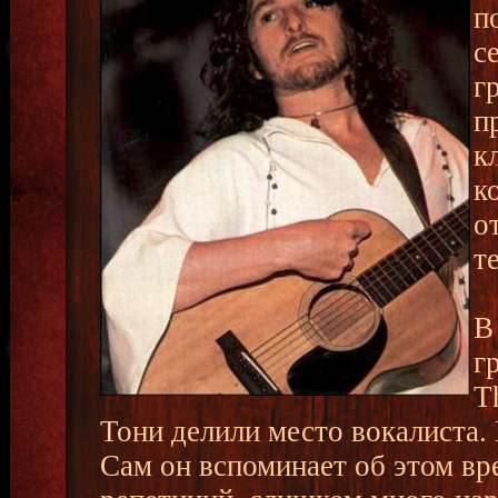
п
с
г
п
к
к
о
т
В
г
T
Тони делили место вокалиста. 
Сам он вспоминает об этом вр