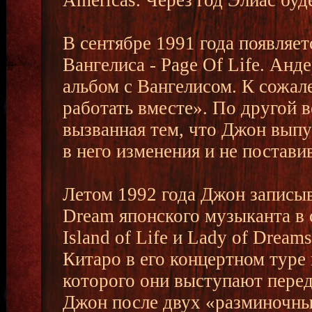
Americas. Через год Элиас буд
В сентябре 1991 года появляе
Вангелиса - Page Of Life. Ан
альбом с Вангелисом. К сожа
работать вместе». По другой 
вызванная тем, что Джон выпу
в него изменения и не постави
Летом 1992 года Джон записыв
Dream японского музыканта в
Island of Life и Lady of Drea
Китаро в его концертном туре
которого они выступают перед
Джон после двух «разминочны