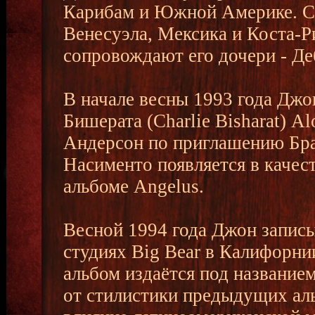
Карибам и Южной Америке. Ср
Венесуэла, Мексика и Коста-Р
сопровождают его дочери - Де
В начале весны 1993 года Джо
Бишерата (Charlie Bisharat) A
Андерсон по приглашению Бра
Насименто появляется в качес
альбоме Angelus.
Весной 1994 года Джон записы
студиях Big Bear в Калифорни
альбом издаётся под название
от стилистики предыдущих аль