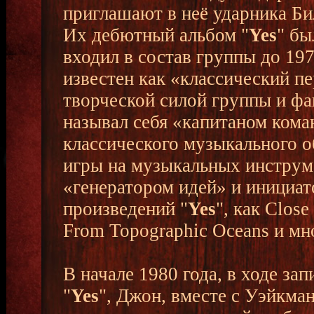
приглашают в неё ударника Би
Их дебютный альбом "
Yes
" бы
входил в состав группы до 19
известен как «классический пе
творческой силой группы и фа
называл себя «капитаном кома
классического музыкального 
игры на музыкальных инструм
«генератором идей» и инициат
произведений "
Yes
", как Close
From Topographic Oceans и мн
В начале 1980 года, в ходе за
"
Yes
", Джон, вместе с Уэйкма