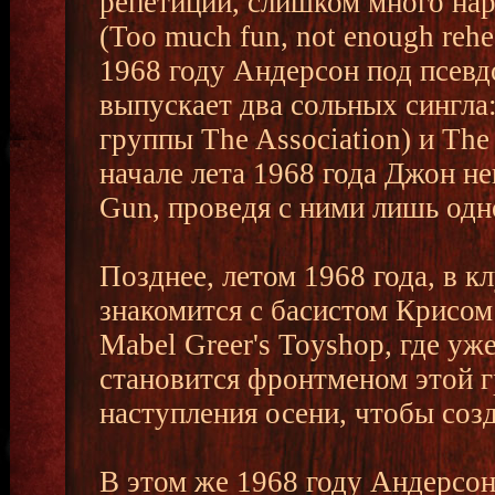
репетиций, слишком много нар
(Too much fun, not enough rehea
1968 году Андерсон под псевд
выпускает два сольных сингла
группы The Association) и The
начале лета 1968 года Джон н
Gun, проведя с ними лишь одн
Позднее, летом 1968 года, в к
знакомится с басистом Крисом
Mabel Greer's Toyshop, где уж
становится фронтменом этой г
наступления осени, чтобы соз
В этом же 1968 году Андерсон