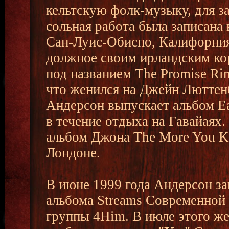
кельтскую фолк-музыку, для з
сольная работа была записана в
Сан-Луис-Обиспо, Калифорния
должное своим ирландским ко
под названием The Promise Ri
что женился на Джейн Люттенб
Андерсон выпускает альбом Ea
в течение отдыха на Гавайаях.
альбом Джона The More You K
Лондоне.
В июне 1999 года Андерсон за
альбома Streams Современной 
группы 4Him. В июле этого же