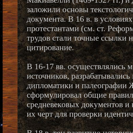
заложили основы текстологич
документа. В 16 в. в услови
протестантами (см. ст. Рефо
трудов стали точные ссылки 
цитирование.
В 16-17 вв. осуществлялись
источников, разрабатывались 
дипломатики и палеографии Ж
сформулировал общие правил
средневековых документов и 
их черт для проверки идентич
В 18 в. тон развитию историч