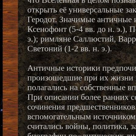
открыть её универсальные за
Геродот. Значимые античные ис
Ксенофонт (5-4 вв. до н. э.), П
э.); римляне Саллюстий, Варрон
Светоний (1-2 вв. н. э.).
Античные историки предпочи
произошедшие при их жизни и
полагались на собственные вп
При описании более ранних с
сочинения предшественников
вспомогательным источнико
считались войны, политика, з
биографии по¬литических ли