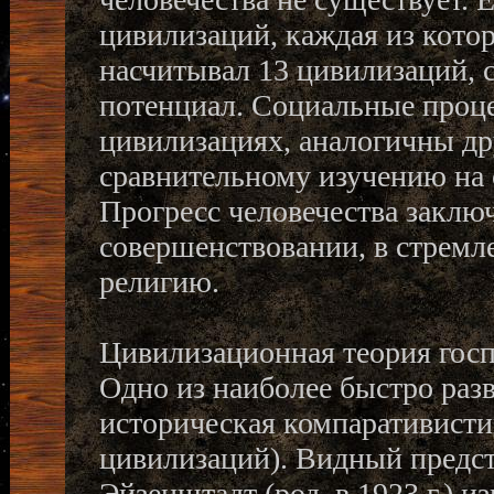
цивилизаций, каждая из кото
насчитывал 13 цивилизаций,
потенциал. Социальные проце
цивилизациях, аналогичны др
сравнительному изучению на 
Прогресс человечества заключ
совершенствовании, в стремл
религию.
Цивилизационная теория госпо
Одно из наиболее быстро раз
историческая компаративисти
цивилизаций). Видный предст
Эйзенштадт (род. в 1923 г.) 