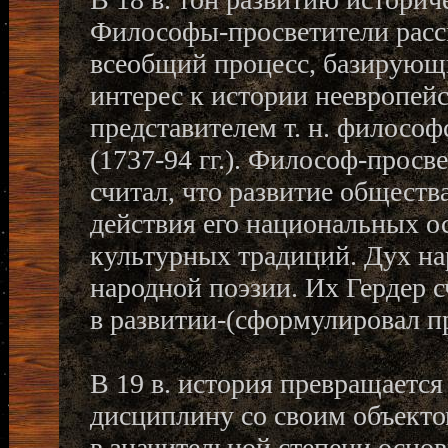
Философы-просветители расс
всеобщий процесс, базирующи
интерес к истории неевропе
представителем т. н. философ
(1737-94 гг.). Философ-просвет
считал, что развитие обществ
действия его национальных о
культурных традиций. Дух на
народной поэзии. Их Гердер 
в развитии-(сформулировал п
В 19 в. история превращаетс
дисциплину со своим объекто
в значительной степени осно