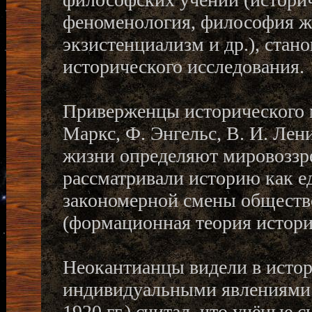
феноменология, философия жи
экзистенциализм и др.), ста
исторического исследования.
Приверженцы исторического 
Маркс, Ф. Энгельс, В. И. Лен
жизни определяют мировоззре
рассматривали историю как 
закономерной смены общест
(формационная теория истори
Неокантианцы видели в исто
индивидуальными явлениями.
1920 гг.) считал, что учёные