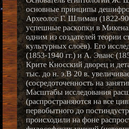
основные принципы дешифров
Археолог Г. Шлиман (1822-90
успешные раскопки в Микена
одним из создателей теории с
культурных слоёв). Его иссл
(1853-1940 гг.) и А. Эванс (1
Крите Кносский дворец и дет
тыс. до н. э.В 20 в. увеличив
(сосредоточенность на заняти
Масштабы исследования расш
(распространяются на все цив
первобытного до постиндустр
происходили на фоне распрос
философских учений (историч