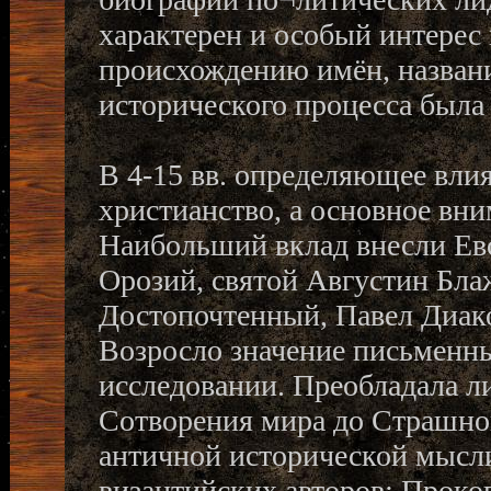
характерен и особый интерес 
происхождению имён, назван
исторического процесса была
В 4-15 вв. определяющее вли
христианство, а основное вн
Наибольший вклад внесли Евс
Орозий, святой Августин Блаж
Достопочтенный, Павел Диакон 
Возросло значение письменны
исследовании. Преобладала л
Сотворения мира до Страшног
античной исторической мысл
византийских авторов: Прокоп