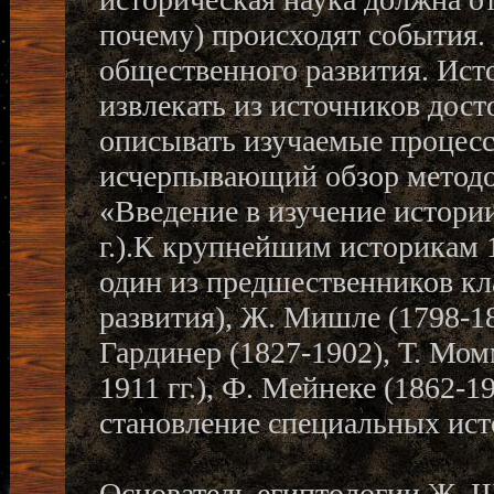
почему) происходят события.
общественного развития. Ист
извлекать из источников дост
описывать изучаемые процесс
исчерпывающий обзор методов
«Введение в изучение истори
г.).К крупнейшим историкам 19
один из предшественников кл
развития), Ж. Мишле (1798-187
Гардинер (1827-1902), Т. Мом
1911 гг.), Ф. Мейнеке (1862-19
становление специальных ис
Основатель египтологии Ж. Ш