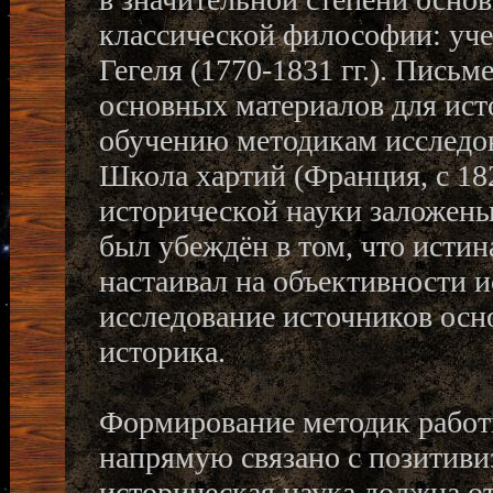
классической философии: учен
Гегеля (1770-1831 гг.). Пись
основных материалов для ис
обучению методикам исследов
Школа хартий (Франция, с 182
исторической науки заложены в
был убеждён в том, что истин
настаивал на объективности и
исследование источников осн
историка.
Формирование методик работ
напрямую связано с позитиви
историческая наука должна отв