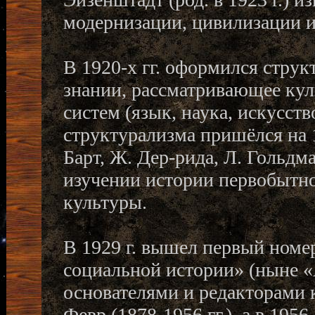
модернизации, цивилизации 
В 1920-х гг. оформился струк
знании, рассматривающее кул
систем (язык, наука, искусств
структурализма пришёлся на 19
Барт, Ж. Дер-рида, Л. Гольдм
изучении истории первобытно
культуры.
В 1929 г. вышел первый ном
социальной истории» (ныне «
основателями и редакторами к
Февр (1878-1956 гг.), а в 1956