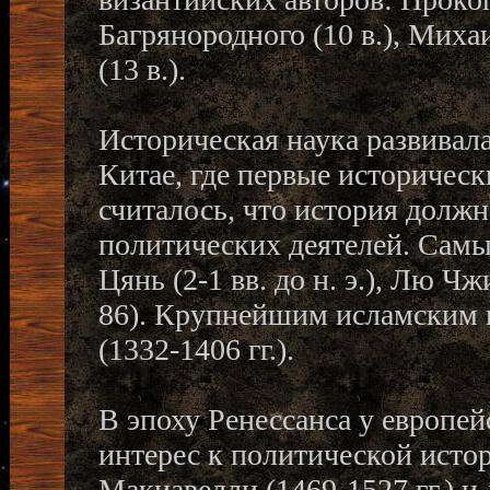
Багрянородного (10 в.), Миха
(13 в.).
Историческая наука развивала
Китае, где первые исторически
считалось, что история долж
политических деятелей. Самы
Цянь (2-1 вв. до н. э.), Лю Чж
86). Крупнейшим исламским 
(1332-1406 гг.).
В эпоху Ренессанса у европей
интерес к политической истори
Макиавелли (1469-1527 гг.) и 