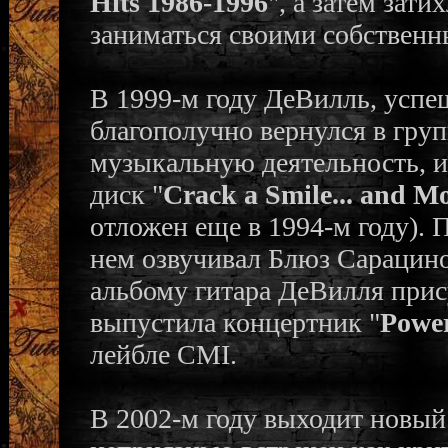
Hits 1986-1996
", а затем зат
заниматься своими собственн
В 1999-м году ДеВилль, успе
благополучно вернулся в груп
музыкальную деятельность, 
диск "
Crack a Smile... and M
отложен еще в 1994-м году). 
нем озвучивал Блюз Сарацино
альбому гитара ДеВилля прису
выпустила концертник "
Power
лейбле CMI.
В 2002-м году выходит новый 