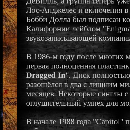
ДеВилль, а группа теперь уже
Лос-Анджелес и включения в 
Бобби Долла был подписан ко
Калифорнии лейблом "Enigma
звукозаписывающей компании 
В 1986-м году после многих 
первая полноценная пластинка
Dragged In
". Диск полностью 
разошёлся в два с лищним ми
месяцев. Некоторые синглы с 
оглушительный умпех для мо
В начале 1988 года "Capitol"