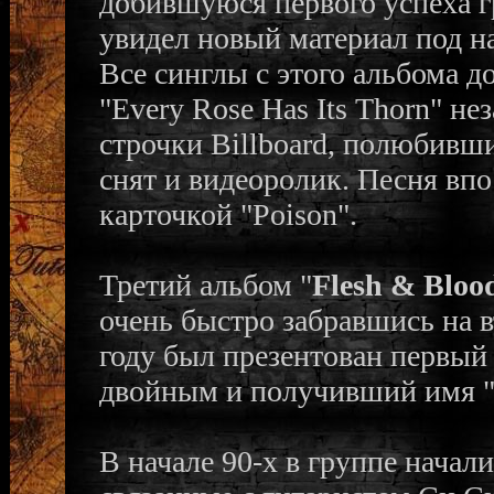
добившуюся первого успеха гр
увидел новый материал под н
Все синглы с этого альбома д
"Every Rose Has Its Thorn" не
строчки Billboard, полюбивши
снят и видеоролик. Песня впо
карточкой "Poison".
Третий альбом "
Flesh & Bloo
очень быстро забравшись на в
году был презентован первый
двойным и получивший имя 
В начале 90-х в группе начал