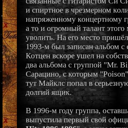
связанные с гитаристом Си С
и спиртное в чрезмерном кол
напряженному концертному гр
а то и огромный талант этого
уволить. На его место пришё
1993-м был записан альбом с е
Котцен вскоре ушел на собстве
два альбома с группой "Mr. B
Сарацино, с которым "Poison"
тут Майклс попал в серьезну
долгий ящик.
В 1996-м году группа, оставша
выпустила первый свой офиц