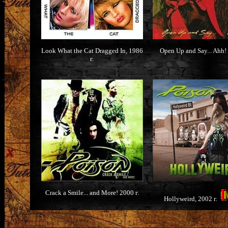
Look What the Cat Dragged In, 1986
Open Up and Say... Ahh! 
г.
Crack a Smile... and More! 2000 г.
Hollyweird, 2002 г.