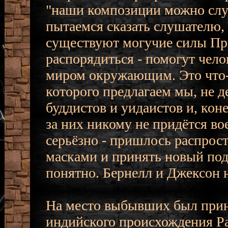
"наши композиции можно слу
пытаемся сказать слушателю
существуют могучие силы При
распорядиться - помогут чел
миром окружающим. Это что-т
которого предлагаем мы, не д
буддистов и уидаистов и, коне
за них никому не придётся вое
серьёзно - пришлось распрос
масками и принять новый по
понятно. Бернелл и Джексон н
На место выбывших был прин
индийского происхождения Ра