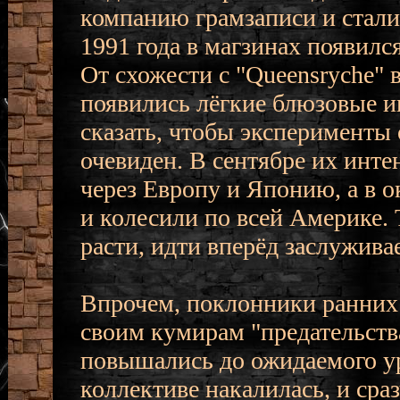
компанию грамзаписи и стали 
1991 года в магзинах появился 
От схожести с "Queensryche" в
появились лёгкие блюзовые и
сказать, чтобы эксперименты 
очевиден. В сентябре их инт
через Европу и Японию, а в 
и колесили по всей Америке. 
расти, идти вперёд заслужива
Впрочем, поклонники ранних 
своим кумирам "предательств
повышались до ожидаемого ур
коллективе накалилась, и сра