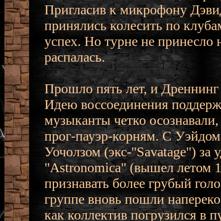
Пригласив к микрофону Дэвид
принялись колесить по клуба
успех. Но турне не принесло 
распалась.
Прошло пять лет, и Дреннинг
Идею воссоединения поддержа
музыканты четко осознавали, 
прог-пауэр-корням. С Уэйдо
Уочолзом (экс-"Savatage") за
"Astronomica" (вышел летом 1
признавать более грубый голос
группе вновь пошли наперекос
как коллектив погрузился в п