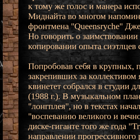
к тому же голос и манера исп
Миднайта во многом напомин
фронтмена "Queensryche" Дже
Но говорить о заимствовании 
копировании опыта сиэтлцев 
Попробовав себя в крупных, 
закрепивших за коллективом 
квинетет собрался в студии д
(1988 г.). В музыкальном пла
"лонгплея", но в текстах нач
"воспеванию великого и вечно
диске-гиганте того же года "T
направлении прогрессивного 