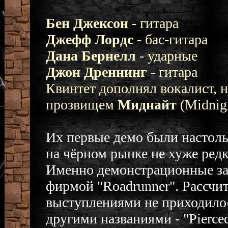
Бен Джексон
- гитара
Джефф Лордс
- бас-гитара
Дана Бернелл
- ударные
Джон Дреннинг
- гитара
Квинтет дополнял вокалист, 
прозвищем
Миднайт
(Midnigh
Их первые демо были настоль
на чёрном рынке не хуже редк
Именно демонстрационные за
фирмой "Roadrunner". Рассчи
выступлениями не приходилос
другими названиями - "Pierce