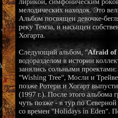
лирикой, симфоническим роко
мелодических находок. Это вел
Альбом посвящен девочке-бегл
реку Темза, и насыщен собств
Хогарта.
Следующий альбом, "
Afraid of
водоразделом в истории коллек
занялись сольными проектами: Х
"Wishing Tree", Мосли и Трейвеви
позже Ротери и Хогарт выпусти
(1997 г.). После этого альбома
чуть позже - в тур по Северно
со времен "Holidays in Eden". 