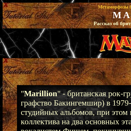
Метаморфозы бр
M A 
Рассказ об бри
"
Marillion
" - британская рок-г
графство Бакингемшир) в 1979-
студийных альбомов, при этом 
коллектива на два основных эт
вокалистом Фишем, покинувшим