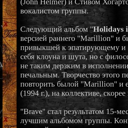
(John Helmer) и Стивом Хогарто
вокалистом группы.
Следующий альбом "
Holidays 
версией раннего "Marillion" и 
привыкшей к эпатирующему и 
себя клоуна и шута, но с фило
не таким дерзким в исполнении
печальным. Творчество этого п
повторить былой "Marillion" и
(1994 г.), на коллективе, скор
"Brave" стал результатом 15-м
лучшим альбомом группы. Кон