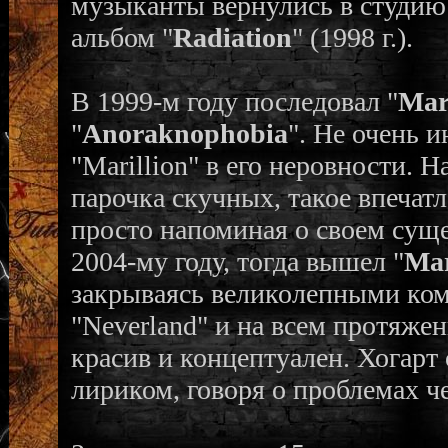
музыканты вернулись в студию
альбом "
Radiation
" (1998 г.).
В 1999-м году последовал "
Mar
"
Anoraknophobia
". Не очень 
"Marillion" в его неровности. 
парочка скучных, такое впечат
просто напоминая о своем сущ
2004-му году, тогда вышел "
Mar
закрываясь великолепными комп
"Neverland" и на всем протяже
красив и концептуален. Хогарт
лириком, говоря о проблемах че