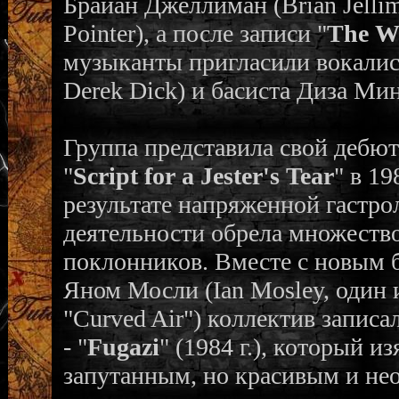
Брайан Джеллиман (Brian Jelli
Pointer), а после записи "
The W
музыканты пригласили вокалис
Derek Dick) и басиста Диза Мин
Группа представила свой дебю
"
Script for a Jester's Tear
" в 19
результате напряженной гастро
деятельности обрела множеств
поклонников. Вместе с новым
Яном Мосли (Ian Mosley, один 
"Curved Air") коллектив запис
- "
Fugazi
" (1984 г.), который 
запутанным, но красивым и н