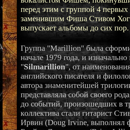
перед этим с группой 4 первых
заменившим Фиша Стивом Хогар
выпускает альбомы до сих пор.
Группа "Marillion" была сформи
начале 1979 года, и изначально
"
Silmarillion
", от наименовани
английского писателя и филолог
автора знаменитейшей трилоги
представляла собой своего род
до событий, произошедших в т
коллектива стали гитарист Стив
Ирвин (Doug Irvine, выполнял 