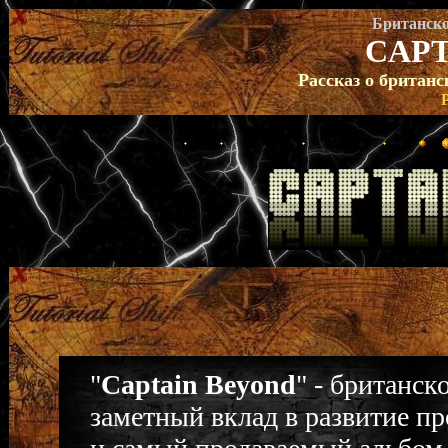
Британско
CAPT
Рассказ о британс
"
Captain Beyond
" - британск
заметный вклад в развитие п