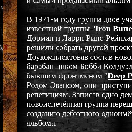
и самый продаваемый альбом -
В 1971-м году группа двое уч
известной группы "
Iron Butte
Дорман и Ларри Рино Рейнха
решили собрать другой проект
Доукомплектовав состав нов
барабанщиком Бобби Колдуэ
бывшим фронтменом "
Deep P
Родом Эвансом, они приступи
репетициям. Записав одно дем
новоиспечённая группа переш
созданию дебютного одноимё
альбома.