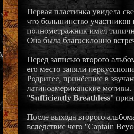
Первая пластинка увидела свет
что большинство участников
полнометражник имел типично
Она была благосклонно встре
Перед записью второго альбо
его место заняли перкуссион
Родригес, принёсшие в звучан
латиноамериканские мотивы. 
"
Sufficiently Breathless
" прин
После выхода второго альбом
вследствие чего "Captain Bey