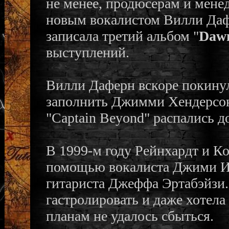
не менее, продюсерам и мене
новым вокалистом Вилли Дафе
записала третий альбом "
Dawn
выступлений.
Вилли Даферн вскоре покинул
заполнить Джимми Хендерсоном
"Captain Beyond" распались до
В 1999-м году Рейнхардт и К
помощью вокалиста Джими Ин
гитариста Джеффа Эртабэйзи.
гастролировать и даже хотел
планам не удалось сбыться.