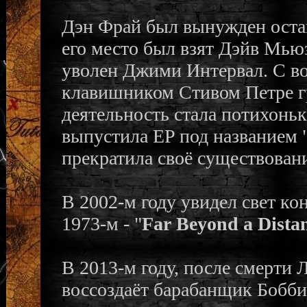
Дэн Фрай был вынужден остав
его место был взят Дэйв Мьюз
уволен Джими Интервал. С в
клавишником Стивом Петре гр
деятельность стала потихоньк
выпустила EP под названием 
прекратила своё существован
В 2002-м году увидел свет к
1973-м - "
Far Beyond a Distan
В 2013-м году, после смерти 
воссоздаёт барабанщик Бобби