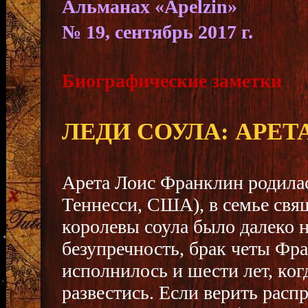
Альманах «Apelzin»
№ 19, сентябрь 2017 г.
Биографические заметки
ЛЕДИ СОУЛА: АРЕТ
Арета Лоис Франклин родилась
Теннесси, США), в семье свя
королевы соула было далеко
безупречность, брак четы Фр
исполнилось и шести лет, ког
развестись. Если верить расп