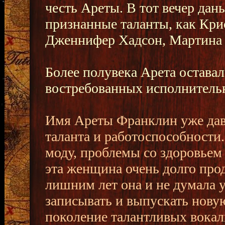
честь Ареты. В тот вечер дан
признанные таланты, как Кри
Дженнифер Хадсон, Мартина 
Более полувека Арета оставал
востребованных исполнительн
Имя Ареты Франклин уже дав
таланта и работоспособности
моду, проблемы со здоровьем
эта женщина очень долго прод
лишним лет она и не думала 
записывать и выпускать нову
поколение талантливых вокали