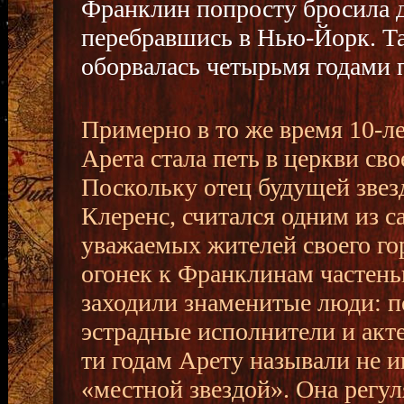
Франклин попросту бросила д
перебравшись в Нью-Йорк. Та
оборвалась четырьмя годами 
Примерно в то же время 10-л
Арета стала петь в церкви сво
Поскольку отец будущей звез
Клеренс, считался одним из 
уважаемых жителей своего гор
огонек к Франклинам частень
заходили знаменитые люди: п
эстрадные исполнители и акте
ти годам Арету называли не и
«местной звездой». Она регул