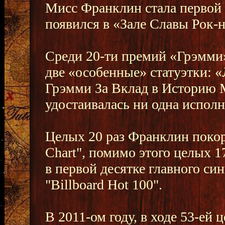
Мисс Франклин стала первой 
появился в «Зале Славы Рок-н
Среди 20-ти премий «Грэмми
две «особенные» статуэтки: 
Грэмми За Вклад в Историю 
удостаивалась ни одна испол
Целых 20 раз Франклин покор
Chart", помимо этого целых 
в первой десятке главного си
"Billboard Hot 100".
В 2011-ом году, в ходе 53-ей