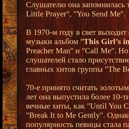
Слушателю она запомнилась та
Little Prayer", "You Send Me".
В 1970-м году в свет выходи
музыки альбом "
This Girl’s i
Preacher Man" и "Call Me". 
слушателей стало присутствие
главных хитов группы "The Bea
70-е принято считать золотым
лет она выпустила более 10-т
вечные хиты, как "Until You C
"Break It to Me Gently". Одн
популярность певицы стала п