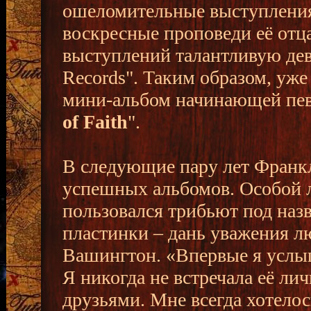
ошеломительные выступления
воскресные проповеди её отц
выступлений талантливую дев
Records". Таким образом, уже
мини-альбом начинающей пев
of Faith
".
В следующие пару лет Франкл
успешных альбомов. Особой 
пользовался трибьют под наз
пластинки – дань уважения 
Вашингтон. «Впервые я услыш
Я никогда не встречала её ли
друзьями. Мне всегда хотелось