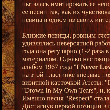
пыталась имитировать ее неп
ее песни так, как их чувствов
певица в одном из своих инте
Близкие певицы, ровным счет
удивлялись невероятной рабо
года она регулярно (1-2 раза 
материалом. Однако настоящ
альбом 1967 года "
I Never Lo
на этой пластинке впервые по
визитной карточкой Ареты: "I
"Drown In My Own Tears", и, 
Именно песня "Respect" стал
Достигнув первой позиции в