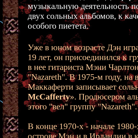
музыкальную деятельность пос
двух сольных альбомов, к кач
особого пиетета.
Уже в юном возрасте Дэн игра
19 лет, он присоединился к гр
в нее гитариста Мэни Чарлтон
"Nazareth". В 1975-м году, н
Маккаферти записывает соль
McCafferty
». Продюсером ал
этого "вел" группу "Nazareth".
В конце 1970-х - начале 198
острове Мэн и в Ирландии в к