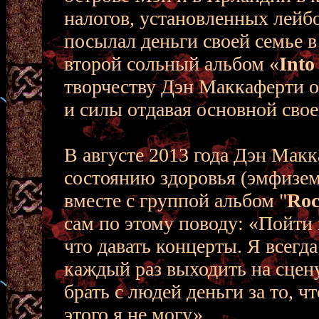
налогов, установленных лейб
посылал деньги своей семье 
второй сольный альбом «
Into
творчеству Дэн Маккаферти от
и силы отдавая основной свое
В августе 2013 года Дэн Макк
состоянию здоровья (эмфизема
вместе с группой альбом "
Roc
сам по этому поводу: «Пойти в
что давать концерты. Я всегд
каждый раз выходить на сцену
брать с людей деньги за то, ч
этого я не могу».