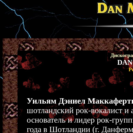
Дискогр
DAN
Р
Уильям Дэниел Маккаферт
шотландский рок-вокалист и а
основатель и лидер рок-групп
года в Шотландии (г. Данферм