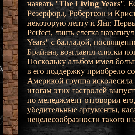
назвать "
The Living Years
". 
Резерфорд, Робертсон и Крист
некоторую лепту и Янг. Перв
Perfect, лишь слегка царапну
Years" с балладой, посвящен
Брайана, возглавил списки по
Поскольку альбом имел больш
в его поддержку приобрело с
Америкой группа исколесила 
итогам этих гастролей выпус
но менеджмент отговорил его
убедительные аргументы, ка
нецелесообразности такого ша