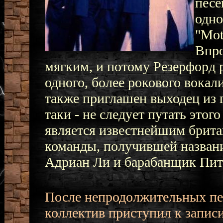
песе
одно
"Mot
Впро
мягким, и потому Резерфорд 
одного, более рокового вока
также приглашен выходец из г
таки - не следует путать это
является известнейшим брита
команды, получившей названи
Адриан Ли и барабанщик Пит
После непродолжительных пер
коллектив приступил к запис