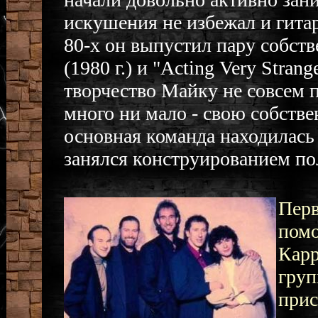
искушения не избежал и гита
80-х он выпустил пару собств
(1980 г.) и "Acting Very Stran
творчество Майку не совсем 
много ни мало - свою собстве
основная команда находилась
занялся конструированием по
Перв
пом
Карр
груп
прис