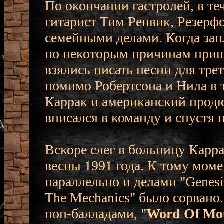
По окончании гастролей, в т
гитарист Тим Ренвик, Резерфо
семейными делами. Когда зап
по некоторым причинам приш
взялись писать песни для тре
помимо Робертсона и Нила в 
Каррак и американский продю
вписался в команду и спустя 
Вскоре слег в больницу Карр
весны 1991 года. К тому мом
параллельно и делами "Genesi
The Mechanics" было сорван
поп-балладами, "
Word Of Mo