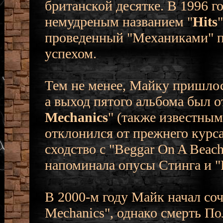
британской десятке. В 1996 г
немудреным названием "
Hits
проведенный "Механиками" п
успехом.
Тем не менее, Майку пришлось
а выход пятого альбома был о
Mechanics
" (также известным
отклонился от прежнего курса
сходство с "Beggar On A Beac
напоминала опусы Стинга и "R
В 2000-м году Майк начал со
Mechanics", однако смерть По