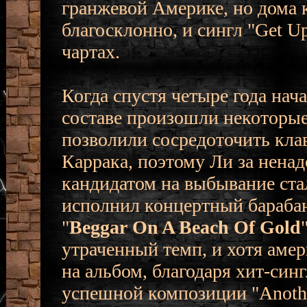
гранжевой Америке, но дома 
благосклонно, и сингл "Get U
чартах.
Когда спустя четыре года нача
составе произошли некоторые
позволили сосредоточить кла
Каррака, поэтому Ли за нен
кандидатом на выбывание ста
исполнил концертный барабан
"
Beggar On A Beach Of Gold
утраченный темп, и хотя аме
на альбом, благодаря хит-син
успешной композиции "Anothe