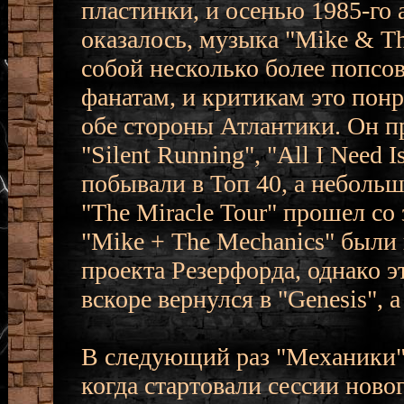
пластинки, и осенью 1985-го
оказалось, музыка "Mike & Th
собой несколько более попсов
фанатам, и критикам это понр
обе стороны Атлантики. Он п
"Silent Running", "All I Need I
побывали в Топ 40, а неболь
"The Miracle Tour" прошел со
"Mike + The Mechanics" были
проекта Резерфорда, однако э
вскоре вернулся в "Genesis", 
В следующий раз "Механики" 
когда стартовали сессии нов