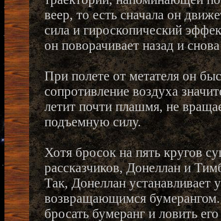
веер, то есть сначала он движ
сила и гироскопический эффект
он поворачивает назад и снова
При полете от метателя он бы
сопротивление воздуха значит
летит почти плашмя, не вращае
подъемную силу.
Хотя бросок на пять кругов с
рассказчиков, Донеллан и Тим
Так, Донеллан устанавливает у 
возвращающимся бумерангом. 
бросать бумеранг и ловить ег