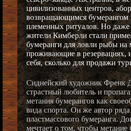
цивилизованных центров, або
возвращающимся бумерангом на
племенных ритуалов. Но даже
жители Кимберли стали прим
бумеранги для ловли рыбы на 
проживающие в резервациях, и
себя, сколько для продажи тур
Сиднейский художник Френк Д
страстный любитель и пропаг
метания бумерангов как своео
вида спорта. Он же автор ряд
пластмассового бумеранга. До
мечтает о том, чтобы метание