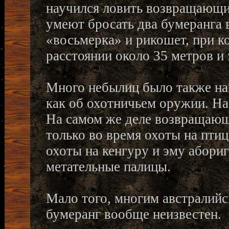
научился ловить возвращающи
умеют бросать два бумеранга 
«восьмерка» и рикошет, при к
расстоянии около 35 метров и 
Много небылиц было также на
как об охотничьем оружии. На 
На самом же деле возвращающ
только во время охоты на пти
охоты на кенгуру и эму абори
метательные палицы.
Мало того, многим австралий
бумеранг вообще неизвестен.