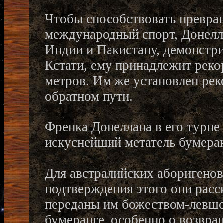
Чтобы способствовать превра
международный спорт, Донелл
Индии и Пакистану, демонстри
Кстати, ему принадлежит реко
метров. Им же установлен реко
обратном пути.
Френка Донеллана в его турн
искуснейший метатель бумеран
Для австралийских аборигенов
подтверждения этого они расс
переданы им божеством-левшо
бумеранге, особенно о возвра