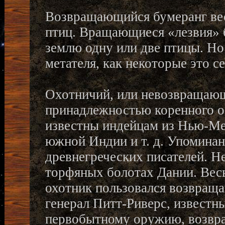
Возвращающийся бумеранг вес
птиц. Вращающиеся «лезвия» 
землю одну или две птицы. Но 
метателя, как некоторые это с
Охотничий, или невозвращающ
принадлежностью коренного о
известны индейцам из Нью-Ме
южной Индии и т. д. Упоминан
древнегреческих писателей. Н
торфяных болотах Дании. Весь
охотник пользовался возвращ
генерал Питт-Риверс, известны
первобытному оружию, возвр