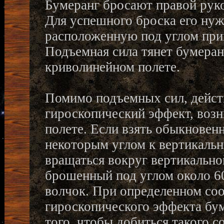
Бумеранг бросают правой руко
Для успешного броска его нужн
расположенную под углом прим
Подъемная сила тянет бумеран
криволинейном полете.
Помимо подъемных сил, действ
гироскопический эффект, воз
полете. Если взять обыкновенн
некоторым углом к вертикально
вращаться вокруг вертикально
брошенный под углом около 60 
волчок. При определенном со
гироскопического эффекта бум
того, чтобы добиться такого с