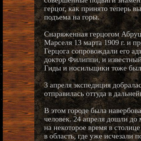
совершенные подвиги знамен
герцог, как принято теперь 
подъема на горы.
Снаряженная герцогом Абруц
Марселя 13 марта 1909 г. и п
Герцога сопровождали его ад
доктор Филиппи, и известны
Гиды и носильщики тоже был
3 апреля экспедиция добралас
отправилась оттуда в дальней
В этом городе была навербов
человек. 24 апреля дошли до
на некоторое время в столице
в область, где уже исчезали 