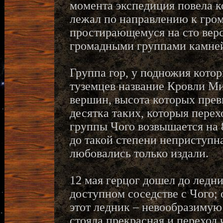
момента экспедиция повела ко
лежал по направлению к гро
простирающемуся на сто верс
громадными группами камней 
Группа гор, у подножия котор
туземцев название Кровли Ми
вершин, высота которых прев
десятка таких, которыя перех
группы Чого возвышается на 8
до такой степени неприступна
любовались только издали.
12 мая герцог дошел до ледн
доступном соседстве с Чого; 
этот ледник – невообразимую
стояла прекрасная и переход 