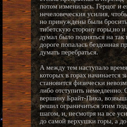
потом изменилась. Герцог и е
нечеловеческия усилия, чтобы
но принуждены были бросить
тибетскую сторону горы,но и 
думал было подняться на так
дороге попалась бездонная пр
думать перебраться.
А между тем наступало время
которых в горах начинается з
становится физически невозмо
либо отступить немедленно. О
вершину Брайт-Пика, возвыш
решил ограничиться этим под
шагом, и, несмотря на все ус
до самой верхушки горы, а д