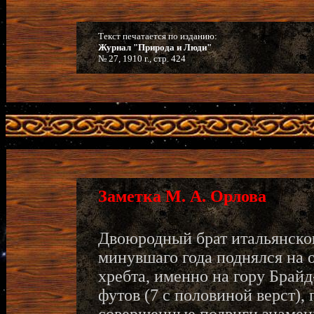
Текст печатается по изданию:
Журнал "Природа и Люди"
№ 27, 1910 г., стр. 424
Заметка М. А. Орлова
Двоюродный брат итальянског
минувшаго года поднялся на 
хребта, именно на гору Брайд
футов (7 с половиной верст), 