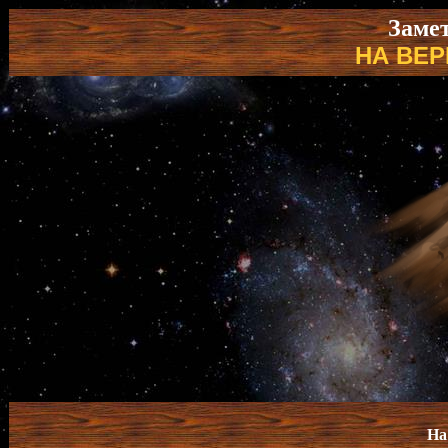
Замет
НА ВЕ
На