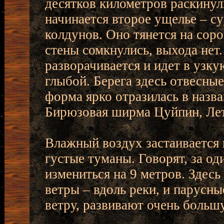
десятков километров раскинул
начинается второе ущелье – с
колдунов. Оно тянется на сор
стены сомкнулись, выхода нет
разворачивается и идет в узк
глыбой. Берега здесь отвесные
форма ярко отразилась в назв
Бирюзовая ширма Цуйпин, Лет
Влажный воздух застаивается 
густые туманы. Говорят, за од
измениться на 9 метров. Здес
ветры – вдоль реки, и парусн
ветру, развивают очень больш