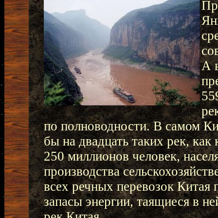
Пр
Ян
ср
со
А 
пр
55
ре
по полноводности. В самом Ки
бы на двадцать таких рек, как
250 миллионов человек, насел
производства сельскохозяйств
всех речных перевозок Китая 
запасы энергии, таящиеся в н
рек Китая.