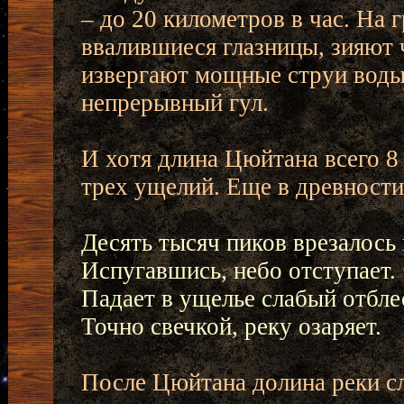
– до 20 километров в час. На 
ввалившиеся глазницы, зияют
извергают мощные струи воды
непрерывный гул.
И хотя длина Цюйтана всего 8
трех ущелий. Еще в древности
Десять тысяч пиков врезалось 
Испугавшись, небо отступает.
Падает в ущелье слабый отблес
Точно свечкой, реку озаряет.
После Цюйтана долина реки сл