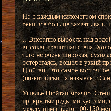
Но с каждым километром споко
реки все больше захватывали н
…Внезапно выросла над водой 
высокая гранитная стена. Холо
того не очень широкая, сузила
остерегаясь, вошел в узкий п
Цюйтан. Это самое восточное
(по-китайски их называют Сань
Ущелье Цюйтан мрачно. Стены 
прикрытые редкими кустами, с
между ними всего 100-150 мет