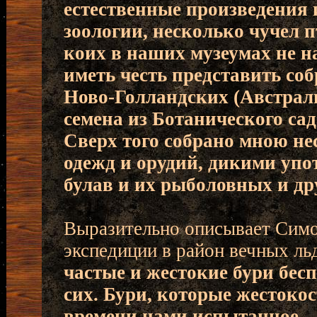
естественные произведения и
зоологии, несколько чучел п
коих в наших музеумах не на
иметь честь представить соб
Ново-Голландских (Австрали
семена из Ботанического сад
Сверх того собрано мною не
одежд и орудий, дикими упо
булав и их рыболовных и д
Выразительно описывает Симо
экспедиции в район вечных ль
частые и жестокие бури бес
сих. Бури, которые жестокос
времени нами испытанное… 