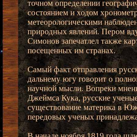
точном определении географич
состоянием и ходом хронометр
метеорологическими наблюден
природных явлений. Пером вд
Симонов запечатлел также кар
посещенных им странах.
Самый факт отправления русск
дальнему югу говорит о полно
научной мысли. Вопреки мнен
Джеймса Кука, русские учены
существование материка в Юж
передовых ученых принадлежа
В начале ноября 1819 года ш