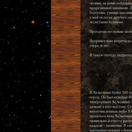
лесами, за ними небольша
прорезанный канавами. Д
берегами, узкими мысами
узкая полоска другого о
лесистыми холмами.
Проедешь несколько кило
Неприветливо встретила н
озера, и лес.
В такую погоду подъехал
В Хельсинки более 300 т
город. Он был основан 4
теперешнего Хельсинки. Н
дальше к юго-востоку. С
многочисленных войн XVI
прошлого века Хельсинки 
правильно и строго распл
каждом – памятник. В скв
картинная галерея «Атен