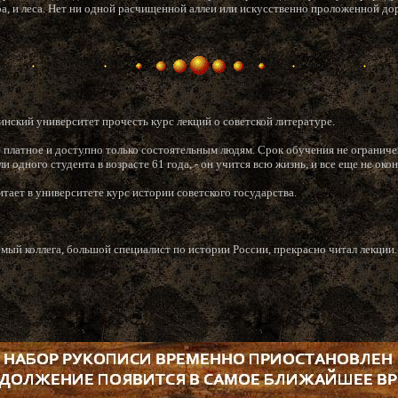
ера, и леса. Нет ни одной расчищенной аллеи или искусственно проложенной до
инский университет прочесть курс лекций о советской литературе.
 платное и доступно только состоятельным людям. Срок обучения не ограниче
ли одного студента в возрасте 61 года, - он учится всю жизнь, и все еще не око
итает в университете курс истории советского государства.
емый коллега, большой специалист по истории России, прекрасно читал лекции.