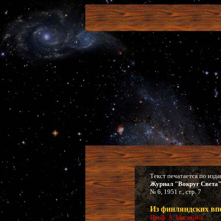
Текст печатается по изд
Журнал "Вокруг Света
№ 6, 1951 г., стр. 7
Из финляндских вп
Проф. А. Мясников