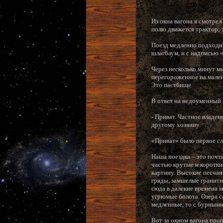
Из окна вагона я смотрел
полю движется трактор; 
Поезд медленно подходит
шлагбаум, и с надписью 
Через несколько минут м
перегороженное на мален
Это пастбище.
В ответ на недоуменный 
- Приват. Частное владе
другому хозяину.
«Приват» было первое с
Наша поездка – это почт
частью крутые и коротк
картину. Высокие песча
гряды, замшелые гранит
сюда в далекие времена 
угрюмые болота. Озера с
медленные, то с бурными
Вот за окном вагона пр