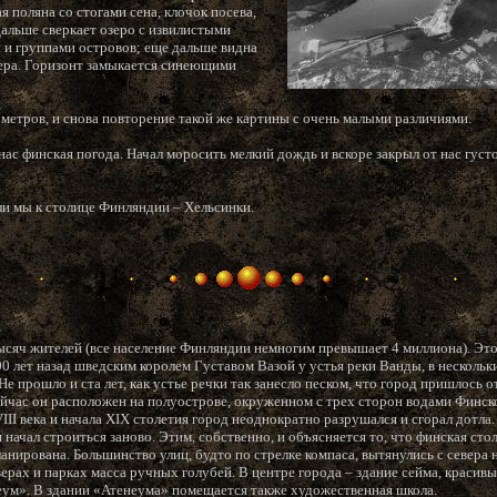
я поляна со стогами сена, клочок посева,
альше сверкает озеро с извилистыми
 и группами островов; еще дальше видна
зера. Горизонт замыкается синеющими
метров, и снова повторение такой же картины с очень малыми различиями.
ас финская погода. Начал моросить мелкий дождь и вскоре закрыл от нас густо
и мы к столице Финляндии – Хельсинки.
ысяч жителей (все население Финляндии немногим превышает 4 миллиона). Эт
00 лет назад шведским королем Густавом Вазой у устья реки Ванды, в нескольк
е прошло и ста лет, как устье речки так занесло песком, что город пришлось о
ейчас он расположен на полуострове, окруженном с трех сторон водами Финско
II века и начала XIX столетия город неоднократно разрушался и сгорал дотла.
начал строиться заново. Этим, собственно, и объясняется то, что финская сто
анирована. Большинство улиц, будто по стрелке компаса, вытянулись с севера н
ерах и парках масса ручных голубей. В центре города – здание сейма, красив
еум». В здании «Атенеума» помещается также художественная школа.