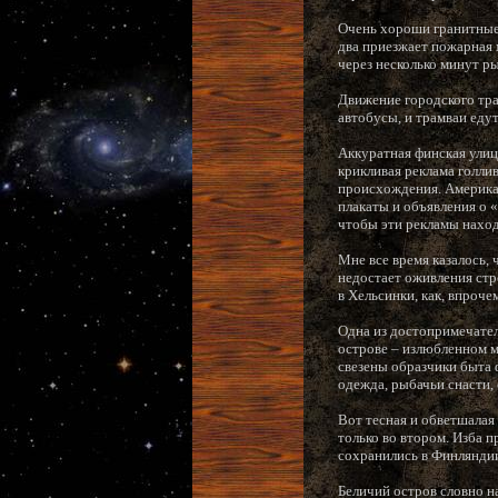
Очень хороши гранитные 
два приезжает пожарная 
через несколько минут р
Движение городского тра
автобусы, и трамваи едут
Аккуратная финская улиц
крикливая реклама голли
происхождения. Американ
плакаты и объявления о 
чтобы эти рекламы наход
Мне все время казалось, ч
недостает оживления стр
в Хельсинки, как, впроче
Одна из достопримечател
острове – излюбленном м
свезены образчики быта 
одежда, рыбачьи снасти,
Вот тесная и обветшалая 
только во втором. Изба п
сохранились в Финляндии
Беличий остров словно н