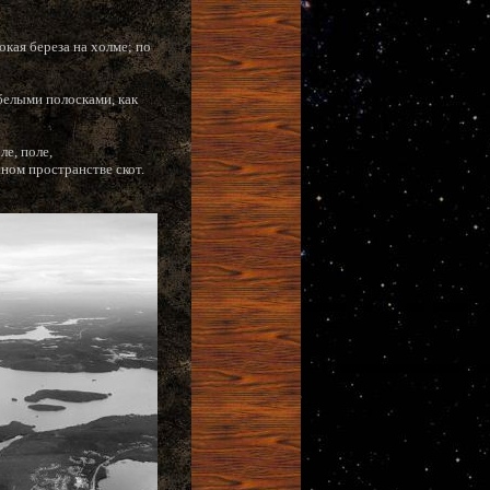
окая береза на холме; по
белыми полосками, как
е, поле,
ном пространстве скот.