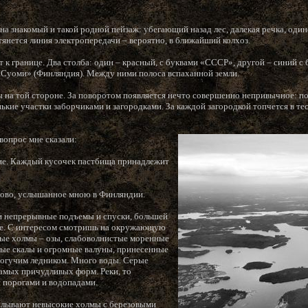
 на знакомый и такой родной пейзаж: убегающий назад лес, далекая речка, один
тянется линия электропередачи – вероятно, в ближайший колхоз.
 к границе. Два столба: один – красный, с буквами «СССР», другой – синий с 
«Суоми» (Финляндия). Между ними полоса вспаханной земли.
ы на той стороне. За поворотом появляется нечто совершенно непривычное: пол
ькие участки заборчиками и загородками. За каждой загородкой топчется в тес
вопрос мне сказали:
ние. Каждый кусочек пастбища принадлежит
лово, услышанное мною в Финляндии.
и непрерывные подъемы и спуски, большей
ие. С интересом смотришь на окружающую
ные холмы – озы, слабоволнистые моренные
ные скалы и огромные валуны, принесенные
могучим ледником. Много воды. Серые
амых причудливых форм. Реки, то
 порогами и водопадами.
оплывают невысокие холмы с березовыми