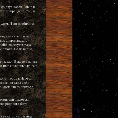
до двух часов. Ровно в
вую из брандспойтов, и
удом. И автомобили, и
над ними аляповатая
нки, американского
йливо лезут в глаза
е брюк». Но не видно,
ехватает. Вскоре я понял:
сильный жилищный кризис,
ку от города. На этом
Со всей страны сюда
ми домашнего обихода,
 окон, они имеются
аток родового быта –
в ее нетронутом виде.