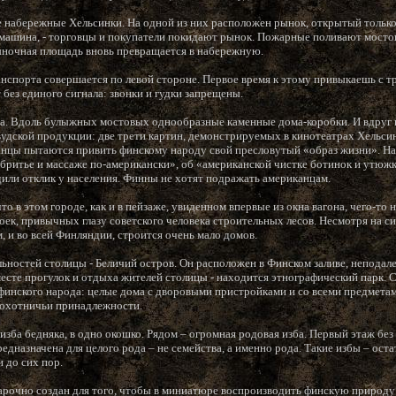
набережные Хельсинки. На одной из них расположен рынок, открытый только 
машина, - торговцы и покупатели покидают рынок. Пожарные поливают мосто
ыночная площадь вновь превращается в набережную.
нспорта совершается по левой стороне. Первое время к этому привыкаешь с тр
 без единого сигнала: звонки и гудки запрещены.
а. Вдоль булыжных мостовых однообразные каменные дома-коробки. И вдруг 
вудской продукции: две трети картин, демонстрируемых в кинотеатрах Хельси
цы пытаются привить финскому народу свой пресловутый «образ жизни». Назо
«бритье и массаже по-американски», об «американской чистке ботинок и утюжк
или отклик у населения. Финны не хотят подражать американцам.
то в этом городе, как и в пейзаже, увиденном впервые из окна вагона, чего-то н
оек, привычных глазу советского человека строительных лесов. Несмотря на 
м, и во всей Финляндии, строится очень мало домов.
ьностей столицы - Беличий остров. Он расположен в Финском заливе, неподале
есте прогулок и отдыха жителей столицы - находится этнографический парк. 
финского народа: целые дома с дворовыми пристройками и со всеми предмета
 охотничьи принадлежности.
изба бедняка, в одно окошко. Рядом – огромная родовая изба. Первый этаж без
редназначена для целого рода – не семейства, а именно рода. Такие избы – ост
 до сих пор.
арочно создан для того, чтобы в миниатюре воспроизводить финскую природу 