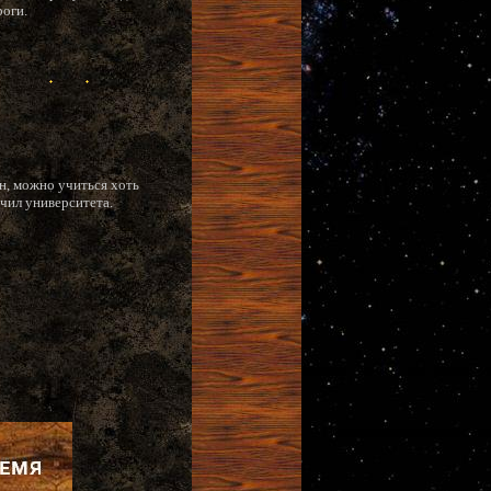
роги.
н, можно учиться хоть
нчил университета.