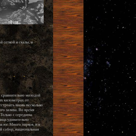
й сеткой и скалы, и
о сравнительно молодой
их километрах от
тстроить вновь несколько
го залива. Во время
 Только с середины
лица удивительно
а юг. Много парков, и в
ый собор, национальная