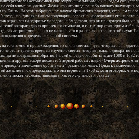
 заинтересовался астрономией еще будучи школьником, и к 20 годам уже успел
 на себя внимание ученых. Желая изучить звездное небо южного полушария, м
в св. Елены. На этом заброшенном клочке британских владения, ставшем много
0 звезд, невидимых в нашем полушарии; вероятно, изследования его не остано
ак отразился на здоровье молодого наблюдателя, что он принужден был вернут
 гений котораго давно привлек его симпатии, и с этих пор стал одним из ближ
тделах астрономии и внеся не мало новаго в различныя отрасли этой науки. Га
 возвращения в пределы солнечной системы.
к на тела земного происхождения, то как на светила, путь которых не поддаетс
что не стоит тратить время на изучение светил, которыя только однократно поя
 никогда не возвращаясь обратно. Галлей определил орбиты комет 1680 и 1682 
альным другом, вскоре после этой первой работы , издал «
Очерк астрономии
он приводит вычисление орбит уже 24 различных комет. Придя к заключению, чт
ой же кометы, он предсказал, что она вернется в 1758 г., хотя оговорил, что п
вление может несколько запоздать, как это случалось и раньше.