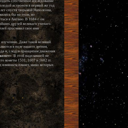
 издать собственное изследование
олодой астроном в первый же год
 лет спустя тюрьмой Наполеона,
вились бы на этом, но
ься в Англию. В 1684 г. он
айших друзей великаго ученаго.
ллей прославил свое имя
я изучению. Даже такой великий
вляются в поле нашего зрения,
года и, следуя принципам движения
 комет
». В этой наделавшей не
о кометы 1531, 1607 и 1682 гг.
од влиянием планет, мимо которых