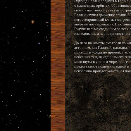
Эдмунд Галлей родился в 1656 г.,
о планетных орбитах, обратившее
своей известности уехал на остро
Галлей изучил движение свыше 30
негостеприимный климат острова т
впервые познакомился с Ньютоном,
Будучи весьма сведущим во всех о
изследованием периодичности их
До него на кометы смотрели то ка
астроном, как Галилей, находил, 
приходя и уходя по прямой, т. е.
небесных тем, найденным его гени
мало шума в ученом мире, книге, 
представляют появления одной и т
неизбежно пройдет комета, ея поя