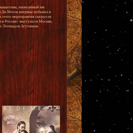
узыкантами, написанный им
л Ди Меола впервые побывал в
а этого мероприятия сыграл на
л в Россию: выступал в Москве,
ы с Леонидом Агутиным