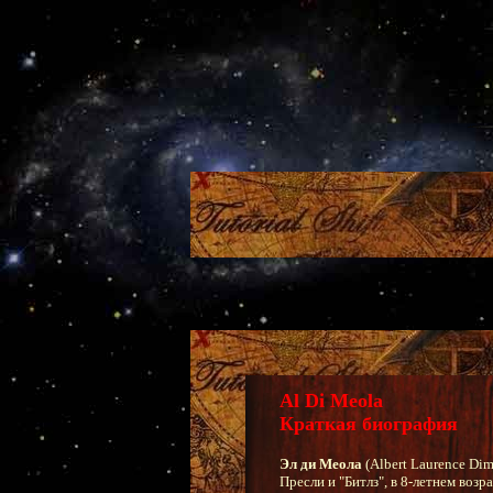
Al Di Meola
Краткая биография
Эл ди Меола
(Albert Laurence Di
Пресли и "Битлз", в 8-летнем возр