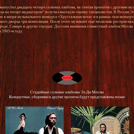
выпустил двадцать четыре сольных альбома, не считая проектов с другими м
ы на гитаре медиатором" получил высокую оценку специалистов. В России Э
ие в жюри музыкального конкурса «Хрустальная нота» и в рамках гала-концерт
кого дворца три композиции. После этого музыкант ещё несколько раз приезжа
роде, Самаре и других городах. Достоин внимания совместный альбом Меол
в 2005-м году.
Студийные сольные альбомы Эл Ди Меолы
Концертные, сборники и другие проекты будут представлены позже