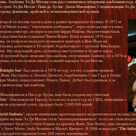
новы. Альбомы Эл Ди Меолы семь раз становились гитарными альбомами года, 
го трио Эл Ди Меола - Пако де Лусия - Джон Маклафлин. Специализация Эл Ди
-рока, фламенко, арабской и латиноамериканской музыки.
итарой по восемь часов в день и развил прекрасную технику. В 1971-м
 of Music в класс "instrumental perfomance", через полгода ещё и в класс
втором семестре, он играл в группе Барри Майлза. На репетиции была
следствии была услышана Чиком Кориа. И вот в начале 1974 года
ика, он попросил молодого музыканта приехать в Нью-Йорк на
оялись репетиции и 19-летний Эл дебютирует с группой Чика Кориа
олле. На следующий день состоялось выступление в Атланте перед
ой группой было записано три альбома, получивших Grammy, но в 1976-м
руппы, что послужило началу сольной карьеры Эл ди Меолы.
idnight Sun
" был записан в 1976-м году, и в его создании приняли
ты Жако Пасториус н Энтони Джексон, барабанщики Стив Гэдд и Ленни
рри Майлз, перкуссионист Минго Льюис. Дебют был удачным, и за
 записал еще три альбома.
 Маклафлином и Пасо де Лусиа, ими была создана акустическая
Trio
". Они покорили Европу, потом последовал тур по США, записанные с
имели огромный успех, продано было 2.000.000 копий.
orld Sinfonia
", проект изначально ориентировался на аргентинскую музыку, п
зднее музыка Эл Ди Меолы стала "наэлектризовываться", в состав стали входи
иглашает басиста Стэнли Кларка и скрипача Жана Люк Понти, трио называлось
" с Steve Morse, Andy Summers и Manuel Barrueco. В 1998-м выходит "
The Infin
и продаётся тиражом более 100 тысяч экземпляров.