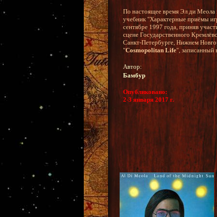
По настоящее время Эл ди Меола 
учебник "Характерные приёмы игр
сентябре 1997 года, приняв участ
сцене Государственного Кремлёвс
Санкт-Петербурге, Нижнем Новго
"
Cosmopolitan Life
", записанный 
Автор:
Бамбур
Опубликовано:
2-3 января 2017 г.