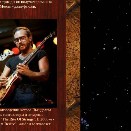
и трижды он получал премии за
 Меолы - джаз-фьюжн,
роизведения Астора Пьяццоллы -
ть синтезаторы и гитарные
 "
The Rite Of Strings
". В 2000-м -
ite Desire
" - альбом возглавляет