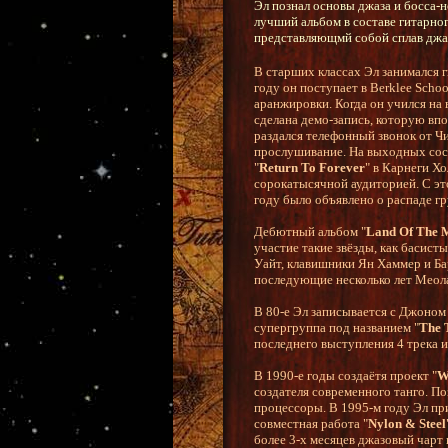
Эл познал основы джаза и босса-
лучший альбом в составе гитарно
представляющмй собой сплав джаз
В старших классах Эл занимался г
году он поступает в Berklee School
аранжировки. Когда он учился на 
сделана демо-запись, которую впо
раздался телефонный звонок от Ч
прослушивание. На выходных сост
"
Return To Forever
" в Карнеги Х
сорокатысячной аудиторией. С эт
году было объявлено о распаде г
Дебютный альбом "
Land Of The M
участие такие звёзды, как басис
Уайт, клавишники Ян Хаммер и Ба
последующие несколько лет Меола
В 80-е Эл записывается с Джоном
супергруппа под названием "
The 
последнего выступления 4 трека 
В 1990-е годы создаётя проект "
W
создателя современного танго. По
процессоры. В 1995-м году Эл пр
совместная работа "
Nylon & Steel
более 3-х месяцев джазовый чарт 