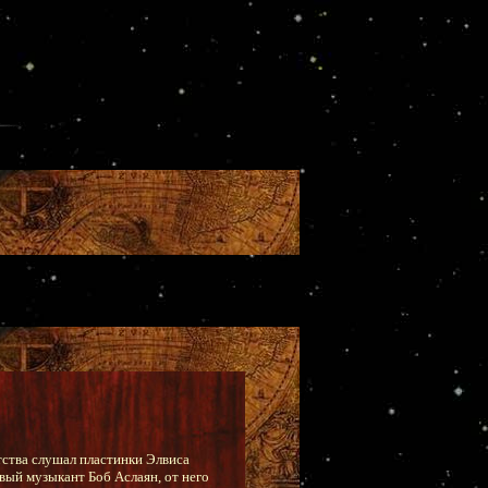
тства слушал пластинки Элвиса
овый музыкант Боб Аслаян, от него