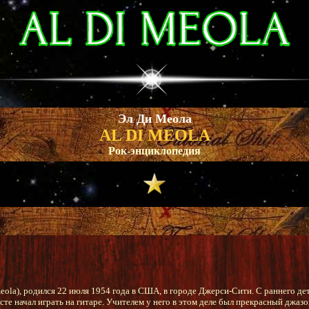
Эл Ди Меола
AL DI MEOLA
Рок-энциклопедия
meola), родился 22 июля 1954 года в США, в городе Джерси-Сити. С раннего де
асте начал играть на гитаре. Учителем у него в этом деле был прекрасный джаз